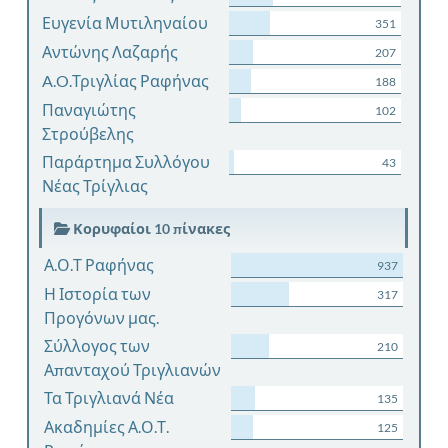
Ευγενία Μυτιληναίου
351
Αντώνης Λαζαρής
207
A.O.Τριγλίας Ραφήνας
188
Παναγιώτης
102
Στρούβελης
Παράρτημα Συλλόγου
43
Νέας Τρίγλιας
Κορυφαίοι 10 πίνακες
Α.Ο.Τ Ραφήνας
937
Η Ιστορία των
317
Προγόνων μας.
Σύλλογος των
210
Απανταχού Τριγλιανών
Τα Τριγλιανά Νέα
135
Ακαδημίες Α.Ο.Τ.
125