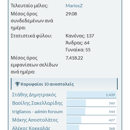
Τελευταίο μέλος:
MariosZ
Μέσος όρος
29.08
συνδεδεμένων ανά
ημέρα:
Στατιστικά φύλου:
Κανένας: 137
Άνδρας: 64
Γυναίκα: 55
Μέσος όρος
7,418.22
εμφανίσεων σελίδων
ανά ημέρα:
Κορυφαίοι 10 αποστολείς
Στάθης Δημητρακός
1,439
Βασίλης Σακελλαρίδης
560
triglianos - admin foroum
544
Μάκης Αποστολάτος
427
Αλέκος Κοκκαλάς
368