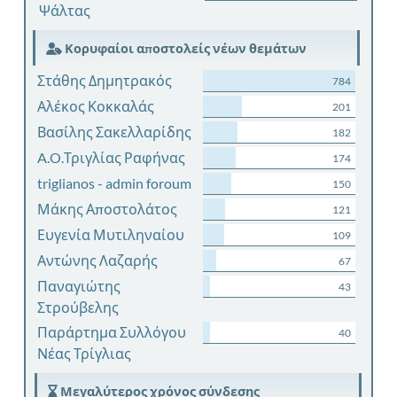
Ψάλτας
Κορυφαίοι αποστολείς νέων θεμάτων
Στάθης Δημητρακός
784
Αλέκος Κοκκαλάς
201
Βασίλης Σακελλαρίδης
182
A.O.Τριγλίας Ραφήνας
174
triglianos - admin foroum
150
Μάκης Αποστολάτος
121
Ευγενία Μυτιληναίου
109
Αντώνης Λαζαρής
67
Παναγιώτης
43
Στρούβελης
Παράρτημα Συλλόγου
40
Νέας Τρίγλιας
Μεγαλύτερος χρόνος σύνδεσης