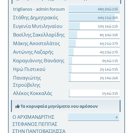
triglianos - admin foroum
48η 20ώ 23λ
Στάθης Δημητρακός
44η 11ώ 30λ
Ευγενία Μυτιληναίου
10η 16ώ 22λ
Βασίλης Σακελλαρίδης
8η 10ώ 10λ
Μάκης Αποστολάτος
6η 21ώ 37λ
Αντώνης Λαζαρής
4η 23ώ 27λ
Καραγιάννης Θανάσης
3η 6ώ 11λ
Ηρώ Πιστικού
2η 16ώ 55λ
Παναγιώτης
2η 14ώ 26λ
Στρούβελης
Αλέκος Κοκκαλάς
1η 6ώ 31λ
Τα κορυφαία μηνύματα που αρέσουν
Ο ΑΡΧΙΜΑΝΔΡΙΤΗΣ
4
ΣΤΕΦΑΝΟΣ ΠΕΠΠΑΣ
ΣΤΗΝ ΠΑΝΤΟΒΑΣΙΛΙΣΣΑ