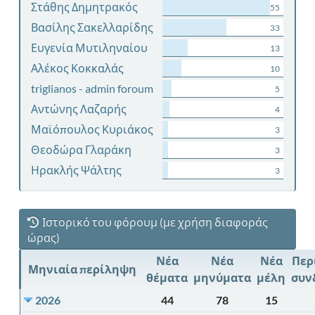
Στάθης Δημητρακός
55
Βασίλης Σακελλαρίδης
33
Ευγενία Μυτιληναίου
13
Αλέκος Κοκκαλάς
10
triglianos - admin foroum
5
Αντώνης Λαζαρής
4
Μαϊόπουλος Κυριάκος
3
Θεοδώρα Γλαράκη
3
Ηρακλής Ψάλτης
3
Ιστορικό του φόρουμ (με χρήση διαφοράς
ώρας)
Νέα
Νέα
Νέα
Περ
Μηνιαία περίληψη
θέματα
μηνύματα
μέλη
συν
2026
44
78
15