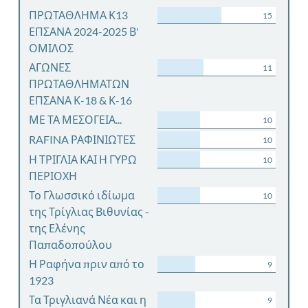
ΠΡΩΤΑΘΛΗΜΑ Κ13
15
ΕΠΣΑΝΑ 2024-2025 Β'
ΟΜΙΛΟΣ
ΑΓΩΝΕΣ
11
ΠΡΩΤΑΘΛΗΜΑΤΩΝ
ΕΠΣΑΝΑ Κ-18 & Κ-16
ΜΕ ΤΑ ΜΕΣΟΓΕΙΑ...
10
RAFINA ΡΑΦΙΝΙΩΤΕΣ
10
Η ΤΡΙΓΛΙΑ ΚΑΙ Η ΓΥΡΩ
10
ΠΕΡΙΟΧΗ
Το Γλωσσικό ιδίωμα
10
της Τρίγλιας Βιθυνίας -
της Ελένης
Παπαδοπούλου
Η Ραφήνα πριν από το
9
1923
Τα Τριγλιανά Νέα και η
9