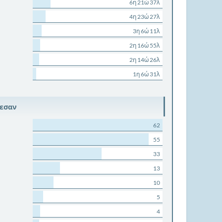
6η 21ώ 37λ
4η 23ώ 27λ
3η 6ώ 11λ
2η 16ώ 55λ
2η 14ώ 26λ
1η 6ώ 31λ
ρεσαν
62
55
33
13
10
5
4