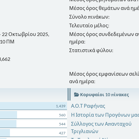
Μέσος όρος θεμάτων ανά ημέ
Σύνολο πινάκων:
Τελευταίο μέλος:
 - 22 Οκτωβρίου 2025,
Μέσος όρος συνδεδεμένων α
:10 ΠΜ
ημέρα:
Στατιστικά φύλου:
3,662
Μέσος όρος εμφανίσεων σελ
ανά ημέρα:
Κορυφαίοι 10 πίνακες
Α.Ο.Τ Ραφήνας
1,439
Η Ιστορία των Προγόνων μας
560
Σύλλογος των Απανταχού
544
Τριγλιανών
427