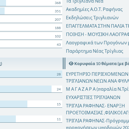
Τα Τριγλιανά Νέα
368
Ακαδημίες Α.Ο.Τ. Ραφήνας
351
Εκδηλώσεις Τριγλιανών
207
ΕΠΑΓΓΕΛΜΑΤΑ ΣΤΗΝ ΠΑΛΙΑ ΤΡ
188
ΠΟΙΗΣΗ - ΜΟΥΣΙΚΗ ΛΑΟΓΡΑ
102
Λαογραφικά των Προγόνων 
43
Παράρτημα Νέας Τρίγλιας
)
Κορυφαία 10 θέματα (με βά
ΕΥΡΕΤΗΡΙΟ ΠΕΡΙΕΧΟΜΕΝΩΝ
28
ΤΡΙΓΛΙΑΝΩΝ ΝΕΩΝ ΑΝΑ ΦΥΛ
Μ Α Γ Α Ζ Α Ρ Α (παραλία Ν.Τρ
24
ΕΥΧΑΡΙΣΤΙΕΣ ΤΡΙΓΛΙΑΝΩΝ
15
ΤΡΙΓΛΙΑ ΡΑΦΗΝΑΣ- ΕΝΑΡΞΗ
ΠΡΟΕΤΟΙΜΑΣΙΑΣ ,ΦΙΛΙΚΟΙ Α
11
ΤΡΙΓΛΙΑ ΡΑΦΗΝΑΣ-Πρόγραμ
προπονήσεων υποδομών 20