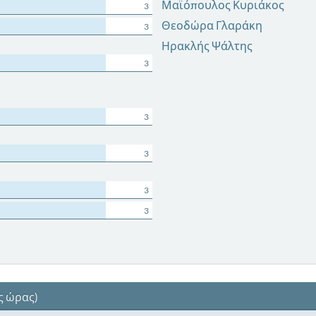
Μαϊόπουλος Κυριάκος
3
Θεοδώρα Γλαράκη
3
Ηρακλής Ψάλτης
3
3
3
3
3
ς ώρας)