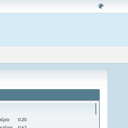
μέρα:
0.20
ημέρα:
0.62