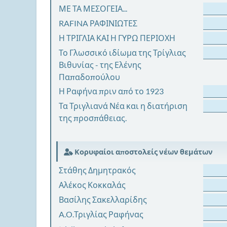
ΜΕ ΤΑ ΜΕΣΟΓΕΙΑ...
RAFINA ΡΑΦΙΝΙΩΤΕΣ
Η ΤΡΙΓΛΙΑ ΚΑΙ Η ΓΥΡΩ ΠΕΡΙΟΧΗ
Το Γλωσσικό ιδίωμα της Τρίγλιας
Βιθυνίας - της Ελένης
Παπαδοπούλου
Η Ραφήνα πριν από το 1923
Τα Τριγλιανά Νέα και η διατήριση
της προσπάθειας.
Κορυφαίοι αποστολείς νέων θεμάτων
Στάθης Δημητρακός
Αλέκος Κοκκαλάς
Βασίλης Σακελλαρίδης
A.O.Τριγλίας Ραφήνας