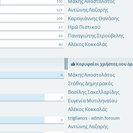
Μάκης Αποστολάτος
150
Αντώνης Λαζαρής
121
Καραγιάννης Θανάσης
109
Ηρώ Πιστικού
67
Παναγιώτης Στρούβελης
43
Αλέκος Κοκκαλάς
40
Κορυφαίοι χρήστες που ά
Μάκης Αποστολάτος
4
Στάθης Δημητρακός
Βασίλης Σακελλαρίδης
3
Ευγενία Μυτιληναίου
Αλέκος Κοκκαλάς
triglianos - admin foroum
3
Αντώνης Λαζαρής