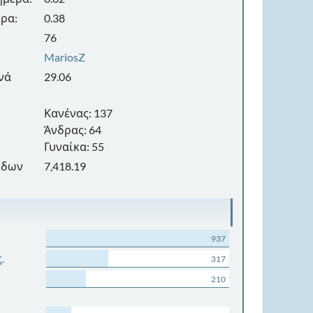
ρα:
0.38
76
MariosZ
νά
29.06
Κανένας: 137
Άνδρας: 64
Γυναίκα: 55
ίδων
7,418.19
937
.
317
210