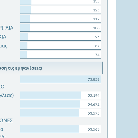
135
125
112
ΙΓΛΙΑ
108
ΦΙΑ
95
μας
87
74
ση τις εμφανίσεις)
73,858
ΛΟ
ίγλιας)
55,194
54,672
53,575
ΓΩΝΕΣ
μα
53,563
25-