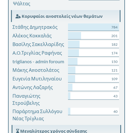
Ψάλτας
Κορυφαίοι αποστολείς νέων θεμάτων
Στάθης Δημητρακός
784
Αλέκος Κοκκαλάς
201
Βασίλης Σακελλαρίδης
182
A.O.Τριγλίας Ραφήνας
174
triglianos - admin foroum
150
Μάκης Αποστολάτος
121
Ευγενία Μυτιληναίου
109
Αντώνης Λαζαρής
67
Παναγιώτης
43
Στρούβελης
Παράρτημα Συλλόγου
40
Νέας Τρίγλιας
Μεγαλύτερος χρόνος σύνδεσης