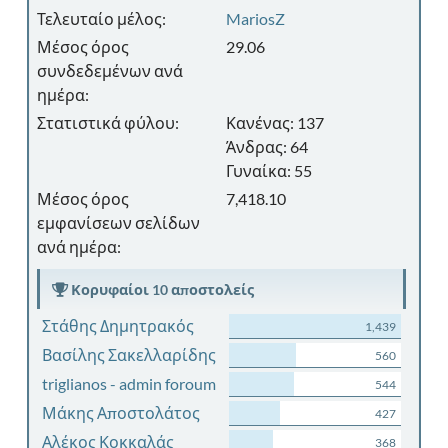
Τελευταίο μέλος:
MariosZ
Μέσος όρος
29.06
συνδεδεμένων ανά
ημέρα:
Στατιστικά φύλου:
Κανένας: 137
Άνδρας: 64
Γυναίκα: 55
Μέσος όρος
7,418.10
εμφανίσεων σελίδων
ανά ημέρα:
Κορυφαίοι 10 αποστολείς
Στάθης Δημητρακός
1,439
Βασίλης Σακελλαρίδης
560
triglianos - admin foroum
544
Μάκης Αποστολάτος
427
Αλέκος Κοκκαλάς
368