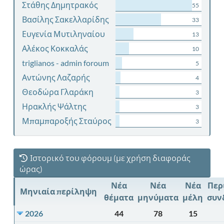
Στάθης Δημητρακός
55
Βασίλης Σακελλαρίδης
33
Ευγενία Μυτιληναίου
13
Αλέκος Κοκκαλάς
10
triglianos - admin foroum
5
Αντώνης Λαζαρής
4
Θεοδώρα Γλαράκη
3
Ηρακλής Ψάλτης
3
Μπαμπαροξής Σταύρος
3
Ιστορικό του φόρουμ (με χρήση διαφοράς
ώρας)
Νέα
Νέα
Νέα
Περ
Μηνιαία περίληψη
θέματα
μηνύματα
μέλη
συν
2026
44
78
15