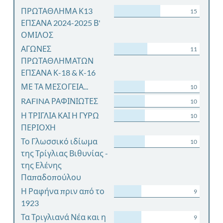
ΠΡΩΤΑΘΛΗΜΑ Κ13
15
ΕΠΣΑΝΑ 2024-2025 Β'
ΟΜΙΛΟΣ
ΑΓΩΝΕΣ
11
ΠΡΩΤΑΘΛΗΜΑΤΩΝ
ΕΠΣΑΝΑ Κ-18 & Κ-16
ΜΕ ΤΑ ΜΕΣΟΓΕΙΑ...
10
RAFINA ΡΑΦΙΝΙΩΤΕΣ
10
Η ΤΡΙΓΛΙΑ ΚΑΙ Η ΓΥΡΩ
10
ΠΕΡΙΟΧΗ
Το Γλωσσικό ιδίωμα
10
της Τρίγλιας Βιθυνίας -
της Ελένης
Παπαδοπούλου
Η Ραφήνα πριν από το
9
1923
Τα Τριγλιανά Νέα και η
9