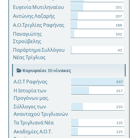
Ευγενία Μυτιληναίου
351
Αντώνης Λαζαρής
207
A.O.Τριγλίας Ραφήνας
188
Παναγιώτης
102
Στρούβελης
Παράρτημα Συλλόγου
43
Νέας Τρίγλιας
Κορυφαίοι 10 πίνακες
Α.Ο.Τ Ραφήνας
937
Η Ιστορία των
317
Προγόνων μας.
Σύλλογος των
210
Απανταχού Τριγλιανών
Τα Τριγλιανά Νέα
135
Ακαδημίες Α.Ο.Τ.
125