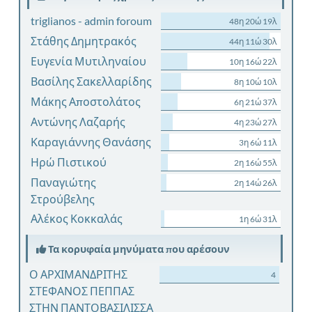
triglianos - admin foroum
48η 20ώ 19λ
Στάθης Δημητρακός
44η 11ώ 30λ
Ευγενία Μυτιληναίου
10η 16ώ 22λ
Βασίλης Σακελλαρίδης
8η 10ώ 10λ
Μάκης Αποστολάτος
6η 21ώ 37λ
Αντώνης Λαζαρής
4η 23ώ 27λ
Καραγιάννης Θανάσης
3η 6ώ 11λ
Ηρώ Πιστικού
2η 16ώ 55λ
Παναγιώτης
2η 14ώ 26λ
Στρούβελης
Αλέκος Κοκκαλάς
1η 6ώ 31λ
Τα κορυφαία μηνύματα που αρέσουν
Ο ΑΡΧΙΜΑΝΔΡΙΤΗΣ
4
ΣΤΕΦΑΝΟΣ ΠΕΠΠΑΣ
ΣΤΗΝ ΠΑΝΤΟΒΑΣΙΛΙΣΣΑ