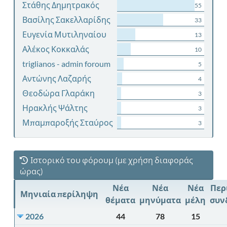
Στάθης Δημητρακός
55
Βασίλης Σακελλαρίδης
33
Ευγενία Μυτιληναίου
13
Αλέκος Κοκκαλάς
10
triglianos - admin foroum
5
Αντώνης Λαζαρής
4
Θεοδώρα Γλαράκη
3
Ηρακλής Ψάλτης
3
Μπαμπαροξής Σταύρος
3
Ιστορικό του φόρουμ (με χρήση διαφοράς
ώρας)
Νέα
Νέα
Νέα
Περ
Μηνιαία περίληψη
θέματα
μηνύματα
μέλη
συν
2026
44
78
15