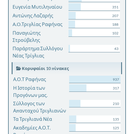
Ευγενία Μυτιληναίου
351
Αντώνης Λαζαρής
207
A.O.Τριγλίας Ραφήνας
188
Παναγιώτης
102
Στρούβελης
Παράρτημα Συλλόγου
43
Νέας Τρίγλιας
Κορυφαίοι 10 πίνακες
Α.Ο.Τ Ραφήνας
937
Η Ιστορία των
317
Προγόνων μας.
Σύλλογος των
210
Απανταχού Τριγλιανών
Τα Τριγλιανά Νέα
135
Ακαδημίες Α.Ο.Τ.
125