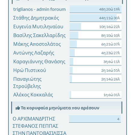
triglianos - admin foroum
48η 20ώ 19λ
Στάθης Δημητρακός
44η 11ώ 30λ
Ευγενία Μυτιληναίου
10η 16ώ 22λ
Βασίλης Σακελλαρίδης
8η 10ώ 10λ
Μάκης Αποστολάτος
6η 21ώ 37λ
Αντώνης Λαζαρής
4η 23ώ 27λ
Καραγιάννης Θανάσης
3η 6ώ 11λ
Ηρώ Πιστικού
2η 16ώ 55λ
Παναγιώτης
2η 14ώ 26λ
Στρούβελης
Αλέκος Κοκκαλάς
1η 6ώ 31λ
Τα κορυφαία μηνύματα που αρέσουν
Ο ΑΡΧΙΜΑΝΔΡΙΤΗΣ
4
ΣΤΕΦΑΝΟΣ ΠΕΠΠΑΣ
ΣΤΗΝ ΠΑΝΤΟΒΑΣΙΛΙΣΣΑ