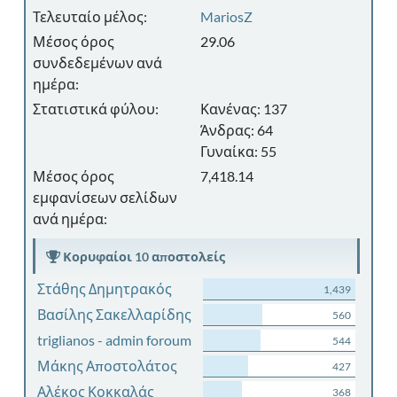
Τελευταίο μέλος:
MariosZ
Μέσος όρος
29.06
συνδεδεμένων ανά
ημέρα:
Στατιστικά φύλου:
Κανένας: 137
Άνδρας: 64
Γυναίκα: 55
Μέσος όρος
7,418.14
εμφανίσεων σελίδων
ανά ημέρα:
Κορυφαίοι 10 αποστολείς
Στάθης Δημητρακός
1,439
Βασίλης Σακελλαρίδης
560
triglianos - admin foroum
544
Μάκης Αποστολάτος
427
Αλέκος Κοκκαλάς
368