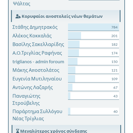
Ψάλτας
Κορυφαίοι αποστολείς νέων θεμάτων
Στάθης Δημητρακός
784
Αλέκος Κοκκαλάς
201
Βασίλης Σακελλαρίδης
182
A.O.Τριγλίας Ραφήνας
174
triglianos - admin foroum
150
Μάκης Αποστολάτος
121
Ευγενία Μυτιληναίου
109
Αντώνης Λαζαρής
67
Παναγιώτης
43
Στρούβελης
Παράρτημα Συλλόγου
40
Νέας Τρίγλιας
Μεγαλύτερος χρόνος σύνδεσης