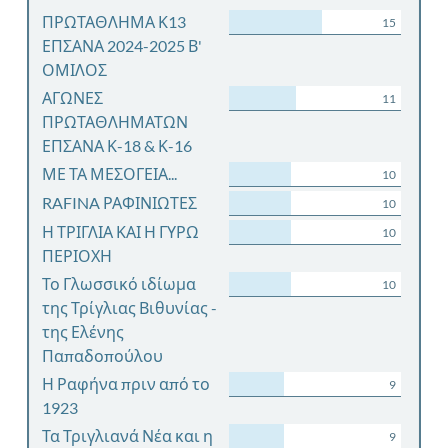
ΠΡΩΤΑΘΛΗΜΑ Κ13
15
ΕΠΣΑΝΑ 2024-2025 Β'
ΟΜΙΛΟΣ
ΑΓΩΝΕΣ
11
ΠΡΩΤΑΘΛΗΜΑΤΩΝ
ΕΠΣΑΝΑ Κ-18 & Κ-16
ΜΕ ΤΑ ΜΕΣΟΓΕΙΑ...
10
RAFINA ΡΑΦΙΝΙΩΤΕΣ
10
Η ΤΡΙΓΛΙΑ ΚΑΙ Η ΓΥΡΩ
10
ΠΕΡΙΟΧΗ
Το Γλωσσικό ιδίωμα
10
της Τρίγλιας Βιθυνίας -
της Ελένης
Παπαδοπούλου
Η Ραφήνα πριν από το
9
1923
Τα Τριγλιανά Νέα και η
9