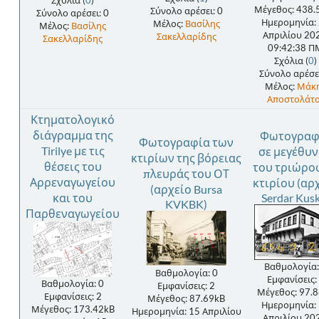
Σχόλια (
0
)
Μέγεθος: 438.
Σύνολο αρέσει: 0
Σύνολο αρέσει: 0
Ημερομηνία:
Μέλος:
Βασίλης
Μέλος:
Βασίλης
Απριλίου 20
Σακελλαρίδης
Σακελλαρίδης
09:42:38 Π
Σχόλια (
0
)
Σύνολο αρέσει
Μέλος:
Μάκ
Αποστολάτ
Κτηματολογικό
διάγραμμα της
Φωτογραφ
Φωτογραφία των
Tirilye με τις
σε μεγέθυ
κτιρίων της βόρειας
θέσεις του
του τριώρο
πλευράς του ΟΤ
Αρρεναγωγείου
κτιρίου (αρ
(αρχείο Bursa
και του
Serdar Kus
KVKBK)
Παρθεναγωγείου
Βαθμολογία:
Βαθμολογία: 0
Εμφανίσεις:
Βαθμολογία: 0
Εμφανίσεις: 2
Μέγεθος: 97.
Εμφανίσεις: 2
Μέγεθος: 87.69kB
Ημερομηνία:
Μέγεθος: 173.42kB
Ημερομηνία: 15 Απριλίου
Απριλίου 20