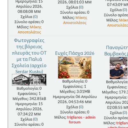
Ημερομηνία: 15
2026, 08:01:03 ΜΜ
07:43:09 
Απριλίου 2026,
Σχόλια (
0
)
Σχόλια (
0
)
08:08:08 ΜΜ
Σύνολο αρέσει: 0
Σύνολο αρέσει
Σχόλια (
0
)
Μέλος:
Μάκης
Μέλος:
Μάκ
Σύνολο αρέσει: 0
Αποστολάτος
Αποστολάτ
Μέλος:
Μάκης
Αποστολάτος
Φωτογραφίες
της βόρειας
Παναγώτ
πλευράς του ΟΤ
Ευχές Πάσχα 2026
Βαμβακάς.
με τα Παλιά
Σχολεία (αρχείο
Serdar Kusku)
Βαθμολογία: 0
Βαθμολογία:
Εμφανίσεις: 1
Εμφανίσεις:
Βαθμολογία: 0
Μέγεθος: 3.01MB
Μέγεθος: 179.
Εμφανίσεις: 1
Ημερομηνία: 06 Απριλίου
Ημερομηνία:
Μέγεθος: 342.85kB
2026, 04:53:46 ΜΜ
Απριλίου 20
Ημερομηνία: 15
Σχόλια (
0
)
02:08:55 
Απριλίου 2026,
Σύνολο αρέσει: 0
Σχόλια (
0
)
07:34:22 ΜΜ
Μέλος:
triglianos - admin
Σύνολο αρέσει
Σχόλια (
0
)
foroum
Μέλος:
triglian
Σύνολο αρέσει: 0
admin forou