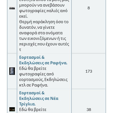
μπορούν να ανεβάσουν
8
φωτογραφίες παλιές από
εκεί.
Θερμή παράκληση όσο το
δυνατόν, να γίνετε
αναφορά στα ονόματα
των εικονιζόμενων ή τις
περιοχές που έχουν αυτές
τ
Εορτασμοί &
Εκδηλώσεις σε Ραφήνα.
Εδώ θα βρείτε
173
φωτογραφίες από
εορτασμούς, Εκδηλώσεις
κτλ σε Ραφήνα.
Εορτασμοί &
Εκδηλώσεις σε Νέα
Τρίγλια.
Εδώ θα βρείτε
38