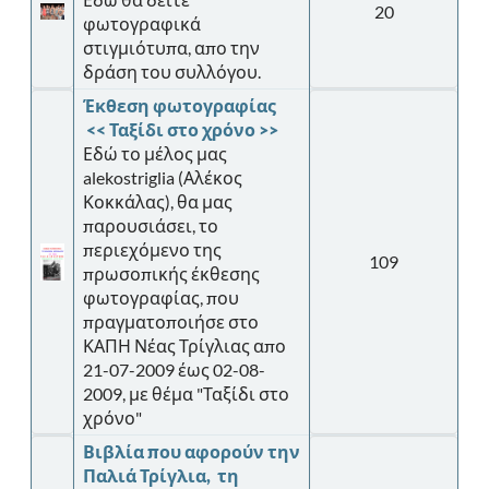
20
φωτογραφικά
στιγμιότυπα, απο την
δράση του συλλόγου.
Έκθεση φωτογραφίας
<< Ταξίδι στο χρόνο >>
Εδώ το μέλος μας
alekostriglia (Αλέκος
Κοκκάλας), θα μας
παρουσιάσει, το
περιεχόμενο της
109
πρωσοπικής έκθεσης
φωτογραφίας, που
πραγματοποιήσε στο
ΚΑΠΗ Νέας Τρίγλιας απο
21-07-2009 έως 02-08-
2009, με θέμα "Ταξίδι στο
χρόνο"
Βιβλία που αφορούν την
Παλιά Τρίγλια, τη