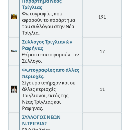
Παράρτημα Νέας
Τρίγλιας
Φωτογραφίες που
191
αφορούν το παράρτημα
του συλλόγου στην Νέα
Τρίγλια.
Σύλλογος Τριγλιανών
Ραφήνας
17
Θέματα που αφορούν τον
Σύλλογο.
Φωτογραφίες απο άλλες
περιοχές.
Σίγουρα υπήρχαν και σε
άλλες περιοχές
11
Τριγλιανοί, εκτός της
Νέας Τρίγλιας και
Ραφήνας.
ΣΥΛΛΟΓΟΣ ΝΕΩΝ
Ν.ΤΡΙΓΛΙΑΣ
Εδώ θα δείτε