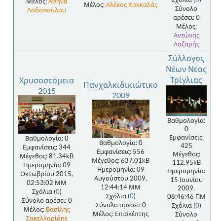
Μέλος:
Αθηνά
Μέλος:
Αλέκος Κοκκαλάς
Σύνολο
Λαδοπούλου
αρέσει: 0
Μέλος:
Αντώνης
Λαζαρής
Σύλλογος
Νέων Νέας
Τρίγλιας
Χρυσοστόμεια
Πανχαλκιδικιώτικο
2015
2009
Βαθμολογία:
0
Εμφανίσεις:
Βαθμολογία: 0
Βαθμολογία: 0
425
Εμφανίσεις: 344
Εμφανίσεις: 556
Μέγεθος:
Μέγεθος: 81.34kB
Μέγεθος: 637.01kB
112.95kB
Ημερομηνία: 09
Ημερομηνία: 09
Ημερομηνία:
Οκτωβρίου 2015,
Αυγούστου 2009,
15 Ιουνίου
02:53:02 ΜΜ
12:44:14 ΜΜ
2009,
Σχόλια (
0
)
Σχόλια (
0
)
08:46:46 ΠΜ
Σύνολο αρέσει: 0
Σύνολο αρέσει: 0
Σχόλια (
0
)
Μέλος:
Βασίλης
Μέλος: Επισκέπτης
Σύνολο
Σακελλαρίδης