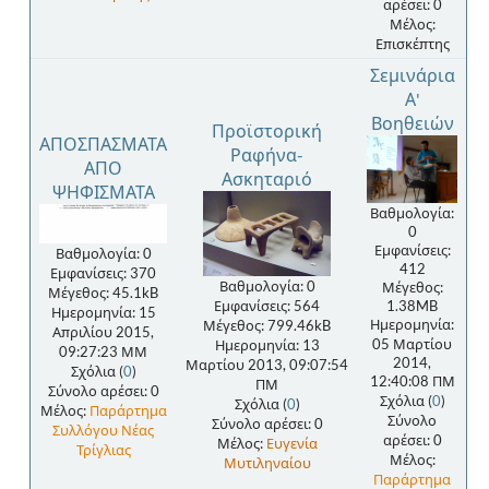
αρέσει: 0
Μέλος:
Επισκέπτης
Σεμινάρια
Α'
Βοηθειών
Προϊστορική
ΑΠΟΣΠΑΣΜΑΤΑ
Ραφήνα-
ΑΠΟ
Ασκηταριό
ΨΗΦΙΣΜΑΤΑ
Βαθμολογία:
0
Εμφανίσεις:
Βαθμολογία: 0
412
Εμφανίσεις: 370
Βαθμολογία: 0
Μέγεθος:
Μέγεθος: 45.1kB
Εμφανίσεις: 564
1.38MB
Ημερομηνία: 15
Ημερομηνία:
Μέγεθος: 799.46kB
Απριλίου 2015,
05 Μαρτίου
Ημερομηνία: 13
09:27:23 ΜΜ
2014,
Μαρτίου 2013, 09:07:54
Σχόλια (
0
)
12:40:08 ΠΜ
ΠΜ
Σύνολο αρέσει: 0
Σχόλια (
0
)
Σχόλια (
0
)
Μέλος:
Παράρτημα
Σύνολο
Σύνολο αρέσει: 0
Συλλόγου Νέας
αρέσει: 0
Μέλος:
Ευγενία
Τρίγλιας
Μέλος:
Μυτιληναίου
Παράρτημα