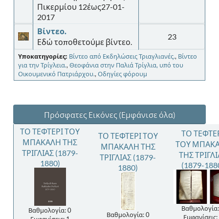
Πικερμίου 12έως27-01-
2017
Βίντεο.
23
Εδώ τοποθετούμε βίντεο.
Υποκατηγορίες:
Βίντεο από Εκδηλώσεις Τριαγλιανές.
,
Βίντεο
για την Τρίγλεια.
,
Θεοφάνια στην Παλιά Τρίγλια, υπό του
Οικουμενικό Πατριάρχου.
,
Οδηγίες φόρουμ
Πρόσφατες Εικόνες
(Εμφάνισε όλα)
ΤΟ ΤΕΦΤΕΡΙ ΤΟΥ
ΤΟ ΤΕΦΤΕ
ΤΟ ΤΕΦΤΕΡΙ ΤΟΥ
ΜΠΑΚΑΛΗ ΤΗΣ
ΤΟΥ ΜΠΑΚ
ΜΠΑΚΑΛΗ ΤΗΣ
ΤΡΙΓΛΙΑΣ (1879-
ΤΗΣ ΤΡΙΓΛΙ
ΤΡΙΓΛΙΑΣ (1879-
1880)
(1879-188
1880)
Βαθμολογία:
Βαθμολογία: 0
Βαθμολογία: 0
Εμφανίσεις: