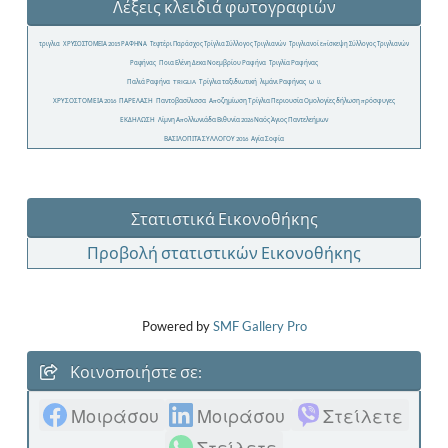
Λέξεις κλειδιά φωτογραφιών
τριγλια
ΧΡΥΣΟΣΤΟΜΕΙΑ 2015 ΡΑΦΗΝΑ
Τεφτέρι Παράσχος Τρίγλια Σύλλογος Τριγλιανών
Τριγλιανοί επίσκεψη Σύλλογος Τριγλιανών
Ραφήνας
Ποια Ελένη Δεκα Νοεμβρίου Ραφήνα
Τριγλία Ραφήνας
Παλιά Ραφήνα
TRIGLIA
Τρίγλια ταξιδιωτική
λιμάνι Ραφήνας
ω
ιι
ΧΡΥΣΟΣΤΟΜΕΙΑ 2016
ΠΑΡΕΛΑΣΗ
Παντοβασίλισσα
Αποζημίωση Τρίγλια Περιουσία Ομολογίες δήλωση πρόσφυγες
ΕΚΔΗΛΩΣΗ
Λίμνη Απολλωνιάδα Βιθυνία 2026 Ναός Άγιος Παντελεήμων
ΒΑΣΙΛΟΠΙΤΑ ΣΥΛΛΟΓΟΥ 2016
Αγία Σοφία
Στατιστικά Εικονοθήκης
Προβολή στατιστικών Εικονοθήκης
Powered by
SMF Gallery Pro
Κοινοποιήστε σε:
Μοιράσου
Μοιράσου
Στείλετε
Στείλετε