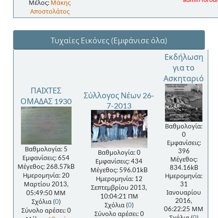
Μέλος:
Μάκης
Αποστολάτος
Τυχαίες Εικόνες
(Εμφάνισε όλα)
Εκδήλωση
για το
Ασκηταριό
ΠΑΙΧΤΕΣ
Σύλλογος Νέων 26-
ΟΜΑΔΑΣ 1930
7-2013
Βαθμολογία:
0
Εμφανίσεις:
Βαθμολογία: 5
396
Βαθμολογία: 0
Εμφανίσεις: 654
Μέγεθος:
Εμφανίσεις: 434
Μέγεθος: 268.57kB
834.16kB
Μέγεθος: 596.01kB
Ημερομηνία: 20
Ημερομηνία:
Ημερομηνία: 12
Μαρτίου 2013,
31
Σεπτεμβρίου 2013,
Ιανουαρίου
05:49:50 ΜΜ
10:04:21 ΠΜ
2016,
Σχόλια (
0
)
Σχόλια (
0
)
06:22:25 ΜΜ
Σύνολο αρέσει: 0
Σύνολο αρέσει: 0
Σχόλια (
0
)