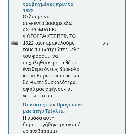
τραβηγμένες πριν το
1922
Θέλουμε να
συγκεντρώσουμε εδώ
ΑΣΠΡΟΜΑΥΡΕΣ
ΦΩΤΟΓΡΑΦΙΕΣ ΠΡΙΝ ΤΟ
1922 και παρακαλούμε
25
τους συμπατριώτες μέλη
του φόρουμ, να
ασχοληθούν με το θέμα,
ένα θέμα όντως δύσκολο
και κάθε μέρα που περνά
θα γίνετε δυσκολότερο,
αφού μας αφήνουν οι
γεροντότεροι.
Οι οικίες των Προγόνων
μας στην Τρίγλια.
Η ομάδα αυτή
δημιουργήθηκε με σκοπό
να ανεβάσουμε