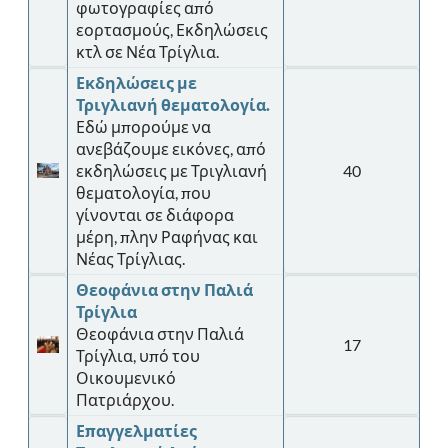
φωτογραφίες από
εορτασμούς, Εκδηλώσεις
κτλ σε Νέα Τρίγλια.
Εκδηλώσεις με
Τριγλιανή θεματολογία.
Εδώ μπορούμε να
ανεβάζουμε εικόνες, από
εκδηλώσεις με Τριγλιανή
40
θεματολογία, που
γίνονται σε διάφορα
μέρη, πλην Ραφήνας και
Νέας Τρίγλιας.
Θεοφάνια στην Παλιά
Τρίγλια
Θεοφάνια στην Παλιά
17
Τρίγλια, υπό του
Οικουμενικό
Πατριάρχου.
Επαγγελματίες