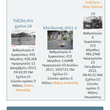
Συλλόγου
Νέας Τρίγλιας
18
Ταξίδη στο
χρόνο 24
Κλείδωνας 2011-2
Βαθμολογία:
0
Εμφανίσεις:
372
Μέγεθος:
Βαθμολογία: 0
Βαθμολογία: 0
486.29kB
Εμφανίσεις: 492
Εμφανίσεις: 412
Ημερομηνία:
Μέγεθος: 458.3kB
Μέγεθος: 1.66MB
23
Ημερομηνία: 12
Ημερομηνία: 03 Ιουλίου
Οκτωβρίου
Δεκεμβρίου 2013,
2011, 10:07:21 ΠΜ
2012,
09:43:39 ΠΜ
Σχόλια (
0
)
08:46:12 ΜΜ
Σχόλια (
0
)
Σύνολο αρέσει: 0
Σχόλια (
0
)
Σύνολο αρέσει: 0
Μέλος:
Αλέκος Κοκκαλάς
Σύνολο
Μέλος:
Αλέκος
αρέσει: 0
Κοκκαλάς
Μέλος:
Επισκέπτης