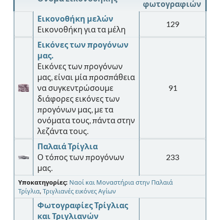
φωτογραφιών
Εικονοθήκη μελών
129
Εικονοθήκη για τα μέλη
Εικόνες των προγόνων
μας.
Εικόνες των προγόνων
μας, είναι μία προσπάθεια
να συγκεντρώσουμε
91
διάφορες εικόνες των
προγόνων μας, με τα
ονόματα τους, πάντα στην
λεζάντα τους.
Παλαιά Τρίγλια
Ο τόπος των προγόνων
233
μας.
Υποκατηγορίες:
Ναοί και Μοναστήρια στην Παλαιά
Τρίγλια
,
Τριγλιανές εικόνες Αγίων
Φωτογραφίες Τρίγλιας
και Τριγλιανών