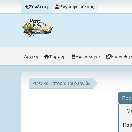
Σύνδεση
Εγγραφή μέλους
Αρχική
Φόρουμ
Ημερολόγιο
Εικονοθή
Ρίζες και Ιστορία Τριγλιανών
Προ
Μό
Παρ