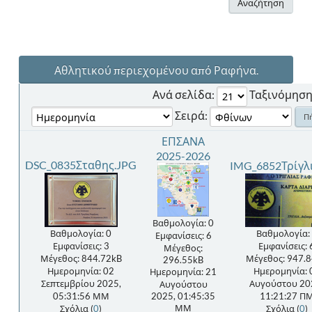
Αναζήτηση
Αθλητικού περιεχομένου από Ραφήνα.
Ανά σελίδα:
Ταξινόμηση
Σειρά:
ΕΠΣΑΝΑ
2025-2026
DSC_0835Σταθης.JPG
IMG_6852Τρίγλ
Βαθμολογία: 0
Βαθμολογία: 0
Βαθμολογία:
Εμφανίσεις: 6
Εμφανίσεις: 3
Εμφανίσεις: 
Μέγεθος:
Μέγεθος: 844.72kB
Μέγεθος: 947.
296.55kB
Ημερομηνία: 02
Ημερομηνία: 
Ημερομηνία: 21
Σεπτεμβρίου 2025,
Αυγούστου 20
Αυγούστου
05:31:56 ΜΜ
2025, 01:45:35
11:21:27 Π
ΜΜ
Σχόλια (
0
)
Σχόλια (
0
)