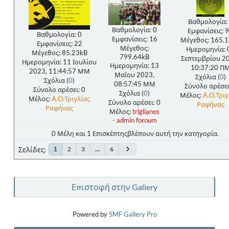
Βαθμολογία:
Βαθμολογία: 0
Εμφανίσεις: 
Βαθμολογία: 0
Εμφανίσεις: 16
Μέγεθος: 165.
Εμφανίσεις: 22
Μέγεθος:
Ημερομηνία: 
Μέγεθος: 85.23kB
799.64kB
Σεπτεμβρίου 2
Ημερομηνία: 11 Ιουλίου
Ημερομηνία: 13
10:37:20 Π
2023, 11:44:57 ΜΜ
Μαΐου 2023,
Σχόλια (
0
)
Σχόλια (
0
)
08:57:45 ΜΜ
Σύνολο αρέσει
Σύνολο αρέσει: 0
Σχόλια (
0
)
Μέλος:
A.O.Τριγ
Μέλος:
A.O.Τριγλίας
Σύνολο αρέσει: 0
Ραφήνας
Ραφήνας
Μέλος:
triglianos
- admin foroum
0 Μέλη και 1 Επισκέπτηςβλέπουν αυτή την κατηγορία.
Σελίδες
2
3
...
6
1
Επιστοφή στην Gallery
Powered by
SMF Gallery Pro