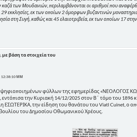
 καζά των Μουδανιών, περιλαμβάνονται οι αριθμοί που αναφέρθ
 29 εκκλησίες, εκ των οποίων 2 όμορφων βυζαντινών μοναστηριών στη
ησία στη Συγή, καθώς και 45 ελαιοτριβεία, εκ των οποίων 17 στην
0, με βάση τα στοιχεία του
, 12:38:10 ΜΜ
ν ψηφιοποιημένων φύλλων της εφημερίδας «ΝΕΟΛΟΓΟΣ Κ
εντόπισα την Κυριακή 14/12/2025 στον Β΄ τόμο του 1896 κα
ήλη ΕΣΩΤΕΡΙΚΑ, την είδηση του θανάτου του Viatl Cuinet, ο
μβουλίου του Δημοσίου Οθωμανικού Χρέους.