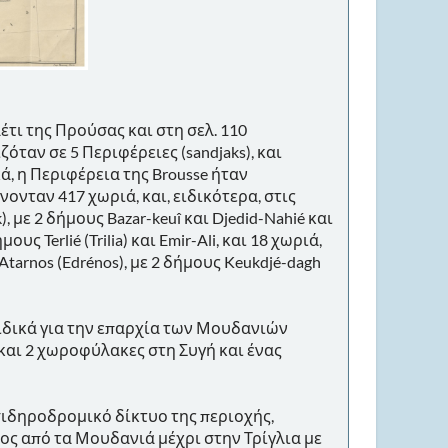
έτι της Προύσας και στη σελ. 110
όταν σε 5 Περιφέρειες (sandjaks), και
ικά, η Περιφέρεια της Brousse ήταν
νονταν 417 χωριά, και, ειδικότερα, στις
), με 2 δήμους Bazar-keuî και Djedid-Nahié και
ς Terlié (Trilia) και Emir-Ali, και 18 χωριά,
 Atarnos (Edrénos), με 2 δήμους Keukdjé-dagh
ιδικά για την επαρχία των Μουδανιών
αι 2 χωροφύλακες στη Συγή και ένας
ο σιδηροδρομικό δίκτυο της περιοχής,
ος από τα Μουδανιά μέχρι στην Τρίγλια με