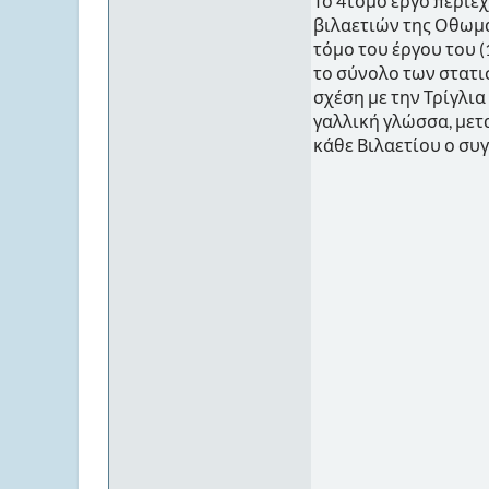
Το 4τομο έργο περιέ
βιλαετιών της Οθωμ
τόμο του έργου του (
το σύνολο των στατι
σχέση με την Τρίγλια
γαλλική γλώσσα, μετ
κάθε Βιλαετίου ο συ