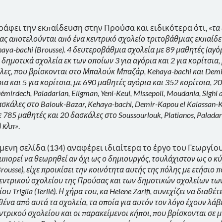
ράφει την εκπαίδευση στην Προύσα και ειδικότερα ότι, «
τα
ς αποτελούνται από ένα κεντρικό σχολείο τριτοβάθμιας εκπαίδευσ
aya-bachi (Brousse). 4 δευτεροβάθμια σχολεία με 89 μαθητές (αγό
é), 5 δημοτικά σχολεία εκ των οποίων 3 για αγόρια και 2 για κορίτσια
ες, που βρίσκονται στο Μπαλούκ Μπαζάρ, Kehaya-bachi και Demir-
ια και 5 για κορίτσια, με 690 μαθητές αγόρια και 352 κορίτσια, 
Démirdech, Paladarian, Eligman, Yeni-Keui, Missepoli, Moudania, Sighi
σκάλες στο Balouk-Bazar, Kehaya-bachi, Demir-Kapou el Kalassan-Ka
ε 785 μαθητές και 20 δασκάλες στο Soussourlouk, Platianos, Paladari
é) κλπ»
.
όμενη σελίδα (134) αναφέρει ιδιαίτερα το έργο του Γεωργίου
ος μπορεί να θεωρηθεί αν όχι ως ο δημιουργός, τουλάχιστον ως ο
ousse), είχε προικίσει την κοινότητα αυτής της πόλης με ετήσιο π
εντρικού σχολείου της Προύσας και των δημοτικών σχολείων των χ
 Triglia (Terlié). Η χήρα του, κα Helene Zarifi, συνεχίζει να δια
αθένα από αυτά τα σχολεία, τα οποία για αυτόν τον λόγο έχουν λάβε
 κεντρικού σχολείου και οι παρακείμενοι κήποι, που βρίσκονται σε 