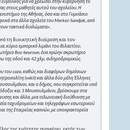
ά ευγενικός για να χρεώσει στην κυβέρνηση το
σας στους μαθητές αυτού του σχολείου. Η
επιστήμιο της Αθήνας, όσο και στο Γυμνάσιο
ληνικά στα άλλα σχολεία του Merkez-Sandjak, από
έχουν τακτικά διπλώματα»
.
πό τη διοικητική διαίρεση και τον
α, κύριο εμπορικό λιμάνι του Βιλαετίου,
ρωτήριο Boz-bouroun, ένα πρώην ακρωτήριο
έσω της οδού και 42 χλμ. σιδηροδρομικώς.
ίου του caza, καθώς και διαφόρων δημόσιων
τροπολίτη (vekil) και άλλα δύο μέλη Έλληνες
μουσουλμάνοι, και ο δήμος, που συγκροτείται υπό
όδοξοι και 3 Μουσουλμάνοι, βρίσκουμε στα
ευσης και άλλα, μια τελωνειακή διεύθυνση με
πηρεσία ταχυδρομείων και τηλεγράφων εσωτερικού
και της Εταιρείας καπνών, με υποπρακτορεία
έλος της ενότητος αναφέρει, εκτός των