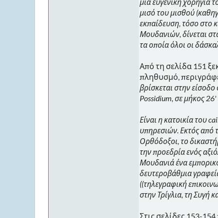
μια ευγενική χορηγία τ
μισό του μισθού (καθηγ
εκπαίδευση, τόσο στο κ
Μουδανιών, δίνεται στα
τα οποία όλοι οι δάσκα
Από τη σελίδα 151 ξε
πληθυσμό, περιγράφε
βρίσκεται στην είσοδο
Possidium, σε μήκος 26
Είναι η κατοικία του 
υπηρεσιών. Εκτός από τ
Ορθόδοξοι, το δικαστήρ
την προεδρία ενός αξι
Μουδανιά ένα εμπορικό 
δευτεροβάθμια γραφεία 
((τηλεγραφική επικοινω
στην Τρίγλια, τη Συγή κ
Στις σελίδες 153-15