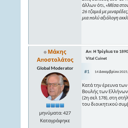
άλλων ότι, «
Μέσα στον
26 τζαμιά με μιναρέδες,
μια πολύ αξιόλογη εκκλ
Μάκης
Απ: Η Τρίγλια το 189
Vital Cuinet
Αποστολάτος
Global Moderator
#1
14 Δεκεμβρίου 2025
Κατά την έρευνα τω
Βουλής των Ελλήνων, 
(2η σελ 178), στη στ
του διοικητικού συ
μηνύματα: 427
Καταγράφηκε