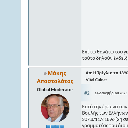
Επί τω θανάτω του γε
τούτο δηλούν ένδειξι
Μάκης
Απ: Η Τρίγλια το 189
Vital Cuinet
Αποστολάτος
Global Moderator
#2
14 Δεκεμβρίου 2025
Κατά την έρευνα τω
Βουλής των Ελλήνων,
307.8/11.9.1896 (2η 
γραμματέας του διο