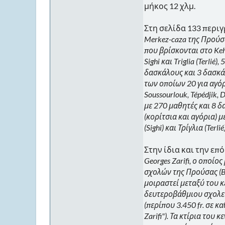
μήκος 12 χλμ.
Στη σελίδα 133 περιγ
Merkez-caza της Προύσα
που βρίσκονται στο Keh
Sighi και Triglia (Terli
δασκάλους και 3 δασκάλ
των οποίων 20 για αγόρ
Soussourlouk, Tépédjik, 
με 270 μαθητές και 8 δα
(κορίτσια και αγόρια) μ
(Sighi) και Τρίγλια (Terli
Στην ίδια και την επ
Georges Zarifi, ο οποί
σχολών της Προύσας (Br
μοιραστεί μεταξύ του κ
δευτεροβάθμιου σχολείου
(περίπου 3.450 fr. σε κ
Zarifi"). Τα κτίρια του