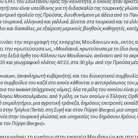
ου S.M.I. του Σουλτάνου προς την κοινότητα, ο οποίος ήταν αρκετ
ητή) που είναι υπεύθυνος για τη διδασκαλία της τουρκικής γλώσ
εντρικό σχολείο της Προύσας, διευθυνόμενο με άδεια από το Παν
 τουρκικά, ελληνικά και γαλλικά. Δίνεται στα τουρκικά και τα ελ
λοι και δασκάλες, με εξαίρεση μερικούς βοηθούς καθηγητές, κατ
κινάει την περιγραφή της επαρχίας Μουδανιών και, εκτός α
ι την πρωτεύουσα ως, «
Μουδανιά, πρωτεύουσα με το ίδιο όνομ
 στη δεξιά όχθη του Κόλπου των Μουδανιών, απέναντι από το ακ
' 35 και γεωγραφικό πλάτος 40'22, στα 30 χλμ. από την Προύσα μ
caimakam, (αναπληρωτή κυβερνήτη), και του διοικητικού συμβουλ
ο συμβούλιο του καζά στο οποίο κάθονται ο αντιπρόσωπος του μη
ιο του bedaiet (σύγχρονος νόμος), όλα τα μέλη του οποίου είναι 
όλογου Μουσουλμάνου, από 9 μέλη, εκ των οποίων 6 Έλληνες Ορθ
επιμελητήριο, μια αγροτική τράπεζα, δημόσιες επιτροπές εκπαίδ
στην Τρίγλια (Terlié), στη Συγή και στον Πύργο (Bergos), μια υ
νία στην τουρκική γλώσσα), και υπηρεσίες του δημόσιου Χρέους 
αι τον Πύργο (Bergos)
».
4 περιγράφει το εμπόριο στην επαρχία Μουδανιών και στο τ