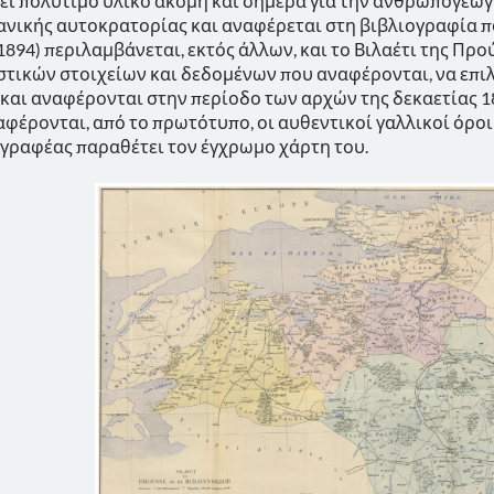
χει πολύτιμο υλικό ακόμη και σήμερα για την ανθρωπογεω
ανικής αυτοκρατορίας και αναφέρεται στη βιβλιογραφία 
1894) περιλαμβάνεται, εκτός άλλων, και το Βιλαέτι της Πρ
στικών στοιχείων και δεδομένων που αναφέρονται, να επιλέ
 και αναφέρονται στην περίοδο των αρχών της δεκαετίας 18
αφέρονται, από το πρωτότυπο, οι αυθεντικοί γαλλικοί όρο
γγραφέας παραθέτει τον έγχρωμο χάρτη του.