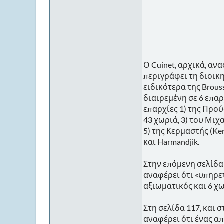
Ο Cuinet, αρχικά, αν
περιγράφει τη διοικη
ειδικότερα της Brouss
διαιρεμένη σε 6 επαρχ
επαρχίες 1) της Προύσ
43 χωριά, 3) του Μιχαλ
5) της Κερμαστής (Ker
και Harmandjik.
Στην επόμενη σελίδα
αναφέρει ότι «υπηρε
αξιωματικός και 6 χ
Στη σελίδα 117, και 
αναφέρει ότι ένας α