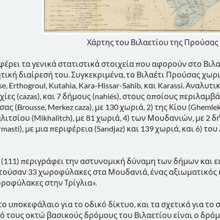
Χάρτης του Βιλαετίου της Προύσας
αφέρει τα γενικά στατιστικά στοιχεία που αφορούν στο Βιλα
τική διαίρεσή του. Συγκεκριμένα, το Βιλαέτι Προύσας χωριζ
e, Erthogroul, Kutahia, Kara-Hissar-Sahib, και Karassi. Αναλυτ
ίες (cazas), και 7 δήμους (nahiés), στους οποίους περιλαμβά
ας (Brousse, Merkez caza), με 130 χωριά, 2) της Κίου (Ghemlek
ιτσίου (Mikhalitch), με 81 χωριά, 4) των Μουδανιών, με 2 δήμου
masti), με μια περιφέρεια (Sandjaz) και 139 χωριά, και 6) του
 (111) περιγράφει την αστυνομική δύναμη των δήμων και ε
τούσαν 33 χωροφύλακες στα Μουδανιά, ένας αξιωματικός κ
ωροφύλακες στην Τρίγλια».
στο υποκεφάλαιο για το οδικό δίκτυο, και τα σχετικά για τ
πό τους οκτώ βασικούς δρόμους του Βιλαετίου είναι ο δρόμ