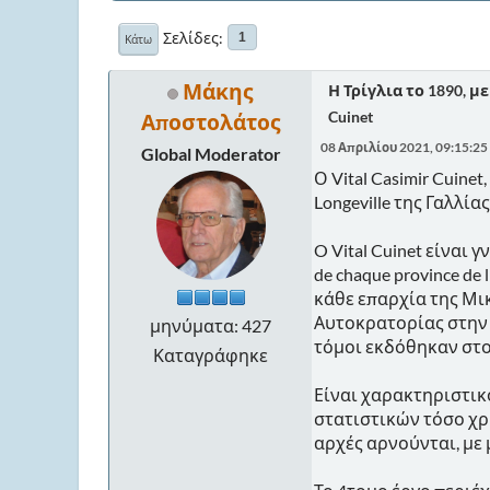
Σελίδες
1
Κάτω
Μάκης
Η Τρίγλια το 1890, με
Cuinet
Αποστολάτος
08 Απριλίου 2021, 09:15:2
Global Moderator
Ο Vital Casimir Cuine
Longeville της Γαλλί
O Vital Cuinet είναι γν
de chaque province de
κάθε επαρχία της Μι
Αυτοκρατορίας στην 
μηνύματα: 427
τόμοι εκδόθηκαν στο
Καταγράφηκε
Είναι χαρακτηριστικό
στατιστικών τόσο χρ
αρχές αρνούνται, με