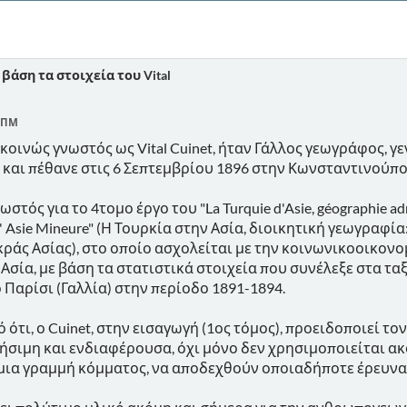
 βάση τα στοιχεία του Vital
5 ΠΜ
t, κοινώς γνωστός ως Vital Cuinet, ήταν Γάλλος γεωγράφος, 
ας και πέθανε στις 6 Σεπτεμβρίου 1896 στην Κωνσταντινούπο
ωστός για το 4τομο έργο του "La Turquie d'Asie, géographie admin
 l' Asie Mineure" (Η Τουρκία στην Ασία, διοικητική γεωγραφ
κράς Ασίας), στο οποίο ασχολείται με την κοινωνικοοικο
Ασία, με βάση τα στατιστικά στοιχεία που συνέλεξε στα τα
 Παρίσι (Γαλλία) στην περίοδο 1891-1894.
 ότι, ο Cuinet, στην εισαγωγή (1ος τόμος), προειδοποιεί 
ήσιμη και ενδιαφέρουσα, όχι μόνο δεν χρησιμοποιείται ακό
 μια γραμμή κόμματος, να αποδεχθούν οποιαδήποτε έρευνα