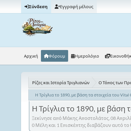
Σύνδεση
Εγγραφή μέλους
Αρχική
Φόρουμ
Ημερολόγιο
Εικονοθή
Ρίζες και Ιστορία Τριγλιανών
Ο Τόπος των Προ
Η Τρίγλια το 1890, με βάση τα στοιχεία του Vital 
Η Τρίγλια το 1890, με βάση τ
Ξεκίνησε από Μάκης Αποστολάτος, 08 Απριλί
0 Μέλη και 1 Επισκέπτης διαβάζουν αυτό το 