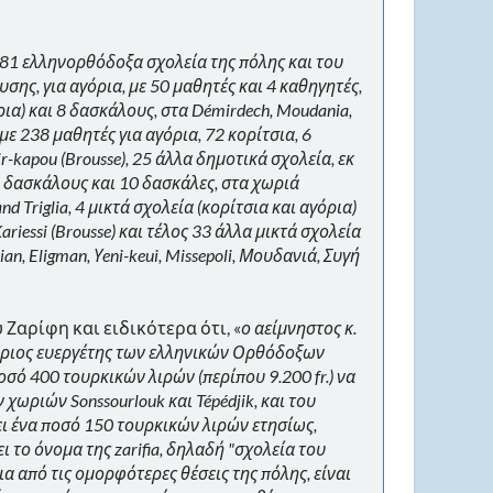
 81 ελληνορθόδοξα σχολεία της πόλης και του
ης, για αγόρια, με 50 μαθητές και 4 καθηγητές,
ρια) και 8 δασκάλους, στα Démirdech, Moudania,
, με 238 μαθητές για αγόρια, 72 κορίτσια, 6
kapou (Brousse), 25 άλλα δημοτικά σχολεία, εκ
20 δασκάλους και 10 δασκάλες, στα χωριά
 and Triglia, 4 μικτά σχολεία (κορίτσια και αγόρια)
riessi (Brousse) και τέλος 33 άλλα μικτά σχολεία
an, Eligman, Υeni-keui, Missepoli, Μουδανιά, Συγή
 Ζαρίφη και ειδικότερα ότι, «
ο αείμνηστος κ.
 κύριος ευεργέτης των ελληνικών Ορθόδοξων
οσό 400 τουρκικών λιρών (περίπου 9.200 fr.) να
ωριών Sonssourlouk και Tépédjik, και του
θέτει ένα ποσό 150 τουρκικών λιρών ετησίως,
ι το όνομα της zarifia, δηλαδή "σχολεία του
μια από τις ομορφότερες θέσεις της πόλης, είναι