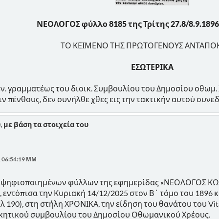
ΝΕΟΛΟΓΟΣ φύλλο 8185 της Τρίτης 27.8/8.9.1896 
ΤΟ ΚΕΙΜΕΝΟ ΤΗΣ ΠΡΩΤΟΓΕΝΟΥΣ ΑΝΤΑΠΟ
ΕΣΩΤΕΡΙΚΑ
ν. γραμματέως του διοικ. Συμβουλίου του Δημοσίου οθωμ. 
ν πένθους, δεν συνήλθε χθες εις την τακτικήν αυτού συνεδ
0, με βάση τα στοιχεία του
, 06:54:19 ΜΜ
ν ψηφιοποιημένων φύλλων της εφημερίδας «ΝΕΟΛΟΓΟΣ Κ
 εντόπισα την Κυριακή 14/12/2025 στον Β΄ τόμο του 1896 
σελ 190), στη στήλη ΧΡΟΝΙΚΑ, την είδηση του θανάτου του Vit
ικητικού συμβουλίου του Δημοσίου Οθωμανικού Χρέους.