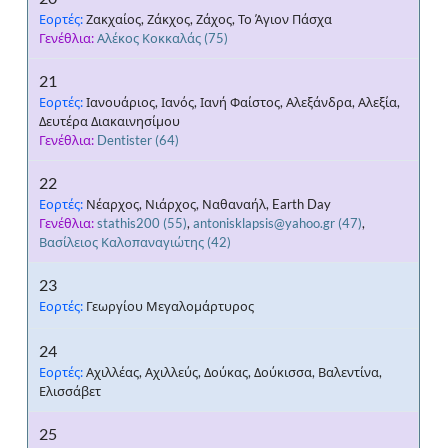
Εορτές:
Ζακχαίος, Ζάκχος, Ζάχος, Το Άγιον Πάσχα
Γενέθλια:
Αλέκος Κοκκαλάς
(75)
21
Εορτές:
Ιανουάριος, Ιανός, Ιανή Φαίστος, Αλεξάνδρα, Αλεξία,
Δευτέρα Διακαινησίμου
Γενέθλια:
Dentister
(64)
22
Εορτές:
Νέαρχος, Νιάρχος, Ναθαναήλ, Earth Day
Γενέθλια:
stathis200
(55)
,
antonisklapsis@yahoo.gr
(47)
,
Βασίλειος Καλοπαναγιώτης
(42)
23
Εορτές:
Γεωργίου Μεγαλομάρτυρος
24
Εορτές:
Αχιλλέας, Αχιλλεύς, Δούκας, Δούκισσα, Βαλεντίνα,
Ελισσάβετ
25