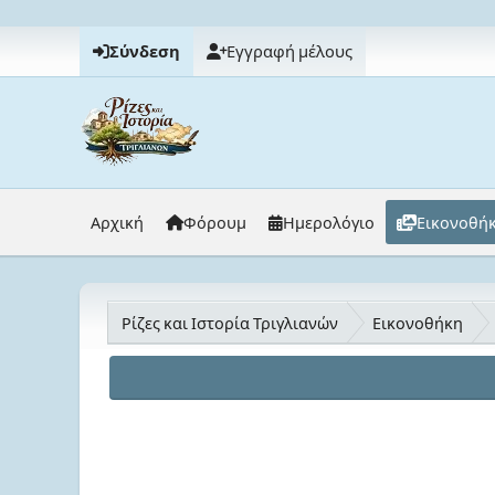
Σύνδεση
Εγγραφή μέλους
Αρχική
Φόρουμ
Ημερολόγιο
Εικονοθή
Ρίζες και Ιστορία Τριγλιανών
Εικονοθήκη