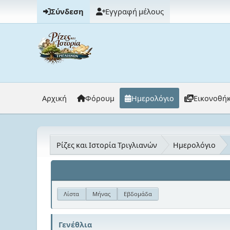
Σύνδεση
Εγγραφή μέλους
Αρχική
Φόρουμ
Ημερολόγιο
Εικονοθή
Ρίζες και Ιστορία Τριγλιανών
Ημερολόγιο
Λίστα
Μήνας
Εβδομάδα
Γενέθλια