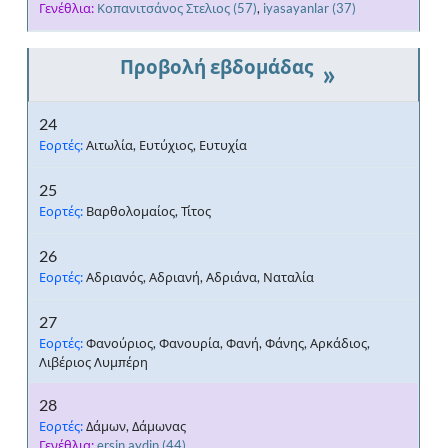
Γενέθλια:
Κοπανιτσάνος Στελιος
(57)
,
iyasayanlar
(37)
»
24
Εορτές:
Αιτωλία, Ευτύχιος, Ευτυχία
25
Εορτές:
Βαρθολομαίος, Τίτος
26
Εορτές:
Αδριανός, Αδριανή, Αδριάνα, Ναταλία
27
Εορτές:
Φανούριος, Φανουρία, Φανή, Φάνης, Αρκάδιος,
Λιβέριος Λυμπέρη
28
Εορτές:
Δάμων, Δάμωνας
Γενέθλια:
ersin.aydin
(44)