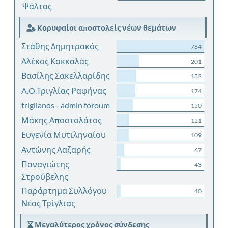
Ψάλτας
Κορυφαίοι αποστολείς νέων θεμάτων
Στάθης Δημητρακός
784
Αλέκος Κοκκαλάς
201
Βασίλης Σακελλαρίδης
182
A.O.Τριγλίας Ραφήνας
174
triglianos - admin foroum
150
Μάκης Αποστολάτος
121
Ευγενία Μυτιληναίου
109
Αντώνης Λαζαρής
67
Παναγιώτης
43
Στρούβελης
Παράρτημα Συλλόγου
40
Νέας Τρίγλιας
Μεγαλύτερος χρόνος σύνδεσης