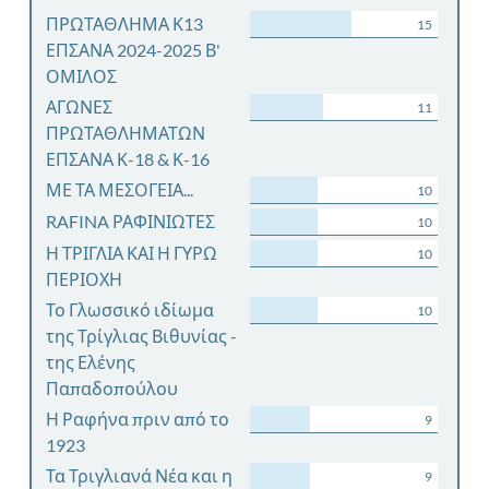
ΠΡΩΤΑΘΛΗΜΑ Κ13
15
ΕΠΣΑΝΑ 2024-2025 Β'
ΟΜΙΛΟΣ
ΑΓΩΝΕΣ
11
ΠΡΩΤΑΘΛΗΜΑΤΩΝ
ΕΠΣΑΝΑ Κ-18 & Κ-16
ΜΕ ΤΑ ΜΕΣΟΓΕΙΑ...
10
RAFINA ΡΑΦΙΝΙΩΤΕΣ
10
Η ΤΡΙΓΛΙΑ ΚΑΙ Η ΓΥΡΩ
10
ΠΕΡΙΟΧΗ
Το Γλωσσικό ιδίωμα
10
της Τρίγλιας Βιθυνίας -
της Ελένης
Παπαδοπούλου
Η Ραφήνα πριν από το
9
1923
Τα Τριγλιανά Νέα και η
9