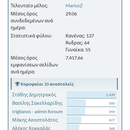
Τελευταίο μέλος:
MariosZ
Μέσος όρος
29.06
συνδεδεμένων ανά
ημέρα:
Στατιστικά φύλου:
Κανένας: 137
Άνδρας: 64
Γυναίκα: 55
Μέσος όρος
7,417.66
εμφανίσεων σελίδων
ανά ημέρα:
Κορυφαίοι 10 αποστολείς
Στάθης Δημητρακός
1,439
Βασίλης Σακελλαρίδης
560
triglianos - admin foroum
544
Μάκης Αποστολάτος
427
Αλέκος Κοκκαλάς
368