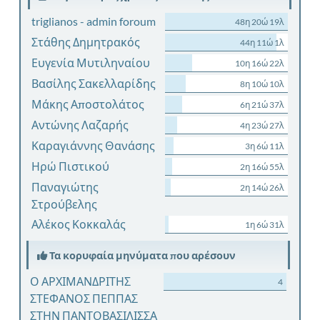
triglianos - admin foroum
48η 20ώ 19λ
Στάθης Δημητρακός
44η 11ώ 1λ
Ευγενία Μυτιληναίου
10η 16ώ 22λ
Βασίλης Σακελλαρίδης
8η 10ώ 10λ
Μάκης Αποστολάτος
6η 21ώ 37λ
Αντώνης Λαζαρής
4η 23ώ 27λ
Καραγιάννης Θανάσης
3η 6ώ 11λ
Ηρώ Πιστικού
2η 16ώ 55λ
Παναγιώτης
2η 14ώ 26λ
Στρούβελης
Αλέκος Κοκκαλάς
1η 6ώ 31λ
Τα κορυφαία μηνύματα που αρέσουν
Ο ΑΡΧΙΜΑΝΔΡΙΤΗΣ
4
ΣΤΕΦΑΝΟΣ ΠΕΠΠΑΣ
ΣΤΗΝ ΠΑΝΤΟΒΑΣΙΛΙΣΣΑ