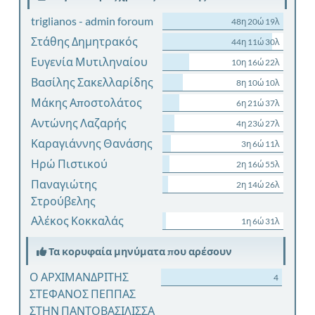
triglianos - admin foroum
48η 20ώ 19λ
Στάθης Δημητρακός
44η 11ώ 30λ
Ευγενία Μυτιληναίου
10η 16ώ 22λ
Βασίλης Σακελλαρίδης
8η 10ώ 10λ
Μάκης Αποστολάτος
6η 21ώ 37λ
Αντώνης Λαζαρής
4η 23ώ 27λ
Καραγιάννης Θανάσης
3η 6ώ 11λ
Ηρώ Πιστικού
2η 16ώ 55λ
Παναγιώτης
2η 14ώ 26λ
Στρούβελης
Αλέκος Κοκκαλάς
1η 6ώ 31λ
Τα κορυφαία μηνύματα που αρέσουν
Ο ΑΡΧΙΜΑΝΔΡΙΤΗΣ
4
ΣΤΕΦΑΝΟΣ ΠΕΠΠΑΣ
ΣΤΗΝ ΠΑΝΤΟΒΑΣΙΛΙΣΣΑ