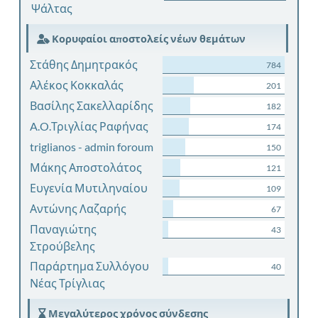
Ψάλτας
Κορυφαίοι αποστολείς νέων θεμάτων
Στάθης Δημητρακός
784
Αλέκος Κοκκαλάς
201
Βασίλης Σακελλαρίδης
182
A.O.Τριγλίας Ραφήνας
174
triglianos - admin foroum
150
Μάκης Αποστολάτος
121
Ευγενία Μυτιληναίου
109
Αντώνης Λαζαρής
67
Παναγιώτης
43
Στρούβελης
Παράρτημα Συλλόγου
40
Νέας Τρίγλιας
Μεγαλύτερος χρόνος σύνδεσης