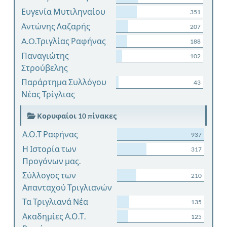
Ευγενία Μυτιληναίου
351
Αντώνης Λαζαρής
207
A.O.Τριγλίας Ραφήνας
188
Παναγιώτης
102
Στρούβελης
Παράρτημα Συλλόγου
43
Νέας Τρίγλιας
Κορυφαίοι 10 πίνακες
Α.Ο.Τ Ραφήνας
937
Η Ιστορία των
317
Προγόνων μας.
Σύλλογος των
210
Απανταχού Τριγλιανών
Τα Τριγλιανά Νέα
135
Ακαδημίες Α.Ο.Τ.
125