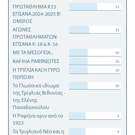
ΠΡΩΤΑΘΛΗΜΑ Κ13
15
ΕΠΣΑΝΑ 2024-2025 Β'
ΟΜΙΛΟΣ
ΑΓΩΝΕΣ
11
ΠΡΩΤΑΘΛΗΜΑΤΩΝ
ΕΠΣΑΝΑ Κ-18 & Κ-16
ΜΕ ΤΑ ΜΕΣΟΓΕΙΑ...
10
RAFINA ΡΑΦΙΝΙΩΤΕΣ
10
Η ΤΡΙΓΛΙΑ ΚΑΙ Η ΓΥΡΩ
10
ΠΕΡΙΟΧΗ
Το Γλωσσικό ιδίωμα
10
της Τρίγλιας Βιθυνίας -
της Ελένης
Παπαδοπούλου
Η Ραφήνα πριν από το
9
1923
Τα Τριγλιανά Νέα και η
9