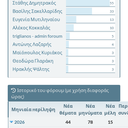
Στάθης Δημητρακός
55
Βασίλης Σακελλαρίδης
33
Ευγενία Μυτιληναίου
13
Αλέκος Κοκκαλάς
10
triglianos - admin foroum
5
Αντώνης Λαζαρής
4
Μαϊόπουλος Κυριάκος
3
Θεοδώρα Γλαράκη
3
Ηρακλής Ψάλτης
3
Ιστορικό του φόρουμ (με χρήση διαφοράς
ώρας)
Νέα
Νέα
Νέα
Περ
Μηνιαία περίληψη
θέματα
μηνύματα
μέλη
συν
2026
44
78
15