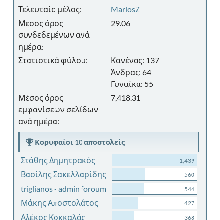
Τελευταίο μέλος:
MariosZ
Μέσος όρος
29.06
συνδεδεμένων ανά
ημέρα:
Στατιστικά φύλου:
Κανένας: 137
Άνδρας: 64
Γυναίκα: 55
Μέσος όρος
7,418.31
εμφανίσεων σελίδων
ανά ημέρα:
Κορυφαίοι 10 αποστολείς
Στάθης Δημητρακός
1,439
Βασίλης Σακελλαρίδης
560
triglianos - admin foroum
544
Μάκης Αποστολάτος
427
Αλέκος Κοκκαλάς
368