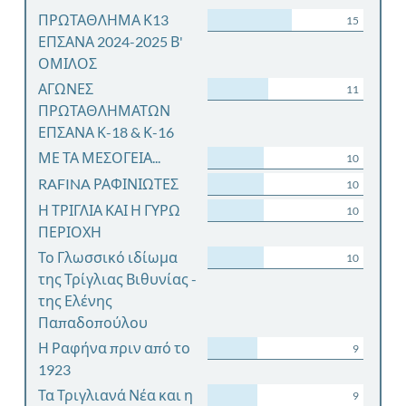
ΠΡΩΤΑΘΛΗΜΑ Κ13
15
ΕΠΣΑΝΑ 2024-2025 Β'
ΟΜΙΛΟΣ
ΑΓΩΝΕΣ
11
ΠΡΩΤΑΘΛΗΜΑΤΩΝ
ΕΠΣΑΝΑ Κ-18 & Κ-16
ΜΕ ΤΑ ΜΕΣΟΓΕΙΑ...
10
RAFINA ΡΑΦΙΝΙΩΤΕΣ
10
Η ΤΡΙΓΛΙΑ ΚΑΙ Η ΓΥΡΩ
10
ΠΕΡΙΟΧΗ
Το Γλωσσικό ιδίωμα
10
της Τρίγλιας Βιθυνίας -
της Ελένης
Παπαδοπούλου
Η Ραφήνα πριν από το
9
1923
Τα Τριγλιανά Νέα και η
9