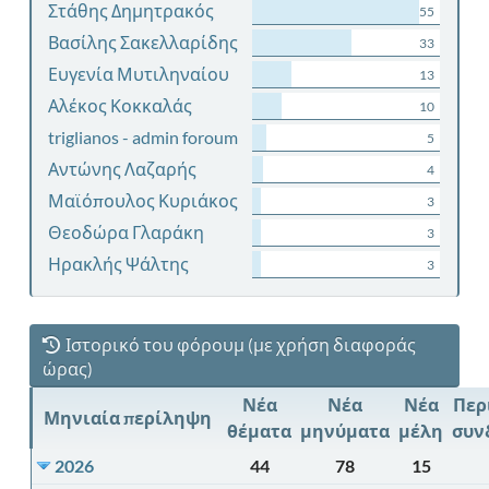
Στάθης Δημητρακός
55
Βασίλης Σακελλαρίδης
33
Ευγενία Μυτιληναίου
13
Αλέκος Κοκκαλάς
10
triglianos - admin foroum
5
Αντώνης Λαζαρής
4
Μαϊόπουλος Κυριάκος
3
Θεοδώρα Γλαράκη
3
Ηρακλής Ψάλτης
3
Ιστορικό του φόρουμ (με χρήση διαφοράς
ώρας)
Νέα
Νέα
Νέα
Περ
Μηνιαία περίληψη
θέματα
μηνύματα
μέλη
συν
2026
44
78
15