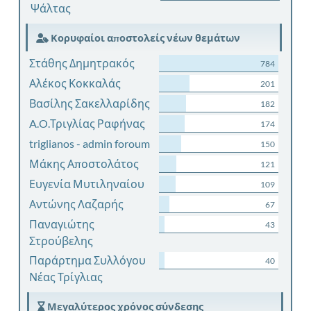
Ψάλτας
Κορυφαίοι αποστολείς νέων θεμάτων
Στάθης Δημητρακός
784
Αλέκος Κοκκαλάς
201
Βασίλης Σακελλαρίδης
182
A.O.Τριγλίας Ραφήνας
174
triglianos - admin foroum
150
Μάκης Αποστολάτος
121
Ευγενία Μυτιληναίου
109
Αντώνης Λαζαρής
67
Παναγιώτης
43
Στρούβελης
Παράρτημα Συλλόγου
40
Νέας Τρίγλιας
Μεγαλύτερος χρόνος σύνδεσης