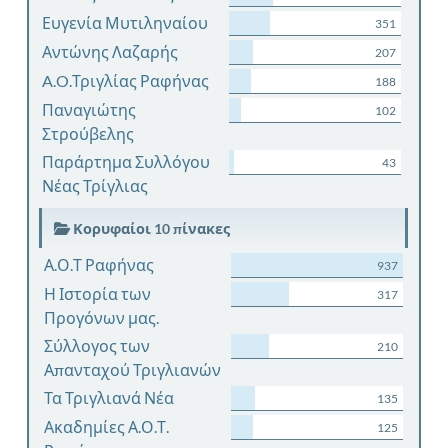
Ευγενία Μυτιληναίου
351
Αντώνης Λαζαρής
207
A.O.Τριγλίας Ραφήνας
188
Παναγιώτης
102
Στρούβελης
Παράρτημα Συλλόγου
43
Νέας Τρίγλιας
Κορυφαίοι 10 πίνακες
Α.Ο.Τ Ραφήνας
937
Η Ιστορία των
317
Προγόνων μας.
Σύλλογος των
210
Απανταχού Τριγλιανών
Τα Τριγλιανά Νέα
135
Ακαδημίες Α.Ο.Τ.
125