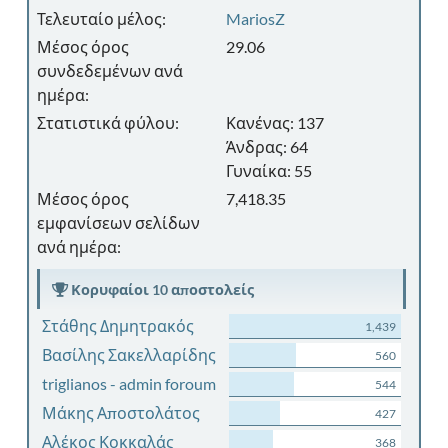
Τελευταίο μέλος:
MariosZ
Μέσος όρος
29.06
συνδεδεμένων ανά
ημέρα:
Στατιστικά φύλου:
Κανένας: 137
Άνδρας: 64
Γυναίκα: 55
Μέσος όρος
7,418.35
εμφανίσεων σελίδων
ανά ημέρα:
Κορυφαίοι 10 αποστολείς
Στάθης Δημητρακός
1,439
Βασίλης Σακελλαρίδης
560
triglianos - admin foroum
544
Μάκης Αποστολάτος
427
Αλέκος Κοκκαλάς
368