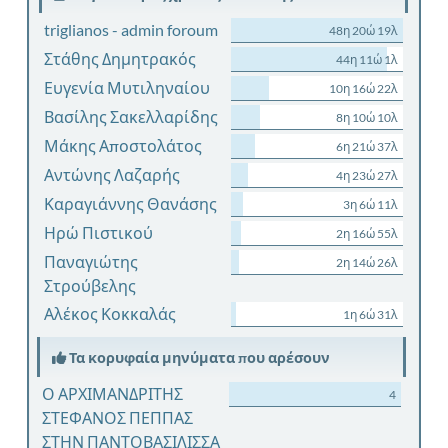
triglianos - admin foroum
48η 20ώ 19λ
Στάθης Δημητρακός
44η 11ώ 1λ
Ευγενία Μυτιληναίου
10η 16ώ 22λ
Βασίλης Σακελλαρίδης
8η 10ώ 10λ
Μάκης Αποστολάτος
6η 21ώ 37λ
Αντώνης Λαζαρής
4η 23ώ 27λ
Καραγιάννης Θανάσης
3η 6ώ 11λ
Ηρώ Πιστικού
2η 16ώ 55λ
Παναγιώτης
2η 14ώ 26λ
Στρούβελης
Αλέκος Κοκκαλάς
1η 6ώ 31λ
Τα κορυφαία μηνύματα που αρέσουν
Ο ΑΡΧΙΜΑΝΔΡΙΤΗΣ
4
ΣΤΕΦΑΝΟΣ ΠΕΠΠΑΣ
ΣΤΗΝ ΠΑΝΤΟΒΑΣΙΛΙΣΣΑ