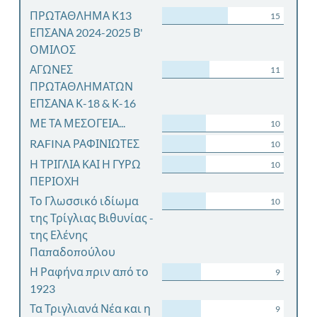
ΠΡΩΤΑΘΛΗΜΑ Κ13
15
ΕΠΣΑΝΑ 2024-2025 Β'
ΟΜΙΛΟΣ
ΑΓΩΝΕΣ
11
ΠΡΩΤΑΘΛΗΜΑΤΩΝ
ΕΠΣΑΝΑ Κ-18 & Κ-16
ΜΕ ΤΑ ΜΕΣΟΓΕΙΑ...
10
RAFINA ΡΑΦΙΝΙΩΤΕΣ
10
Η ΤΡΙΓΛΙΑ ΚΑΙ Η ΓΥΡΩ
10
ΠΕΡΙΟΧΗ
Το Γλωσσικό ιδίωμα
10
της Τρίγλιας Βιθυνίας -
της Ελένης
Παπαδοπούλου
Η Ραφήνα πριν από το
9
1923
Τα Τριγλιανά Νέα και η
9