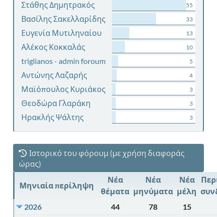
Στάθης Δημητρακός
55
Βασίλης Σακελλαρίδης
33
Ευγενία Μυτιληναίου
13
Αλέκος Κοκκαλάς
10
triglianos - admin foroum
5
Αντώνης Λαζαρής
4
Μαϊόπουλος Κυριάκος
3
Θεοδώρα Γλαράκη
3
Ηρακλής Ψάλτης
3
Ιστορικό του φόρουμ (με χρήση διαφοράς
ώρας)
Νέα
Νέα
Νέα
Περ
Μηνιαία περίληψη
θέματα
μηνύματα
μέλη
συν
2026
44
78
15