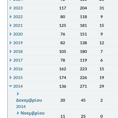
2023
117
204
31
2022
80
118
9
2021
125
181
15
2020
76
151
9
2019
82
138
12
2018
105
180
7
2017
78
119
6
2016
162
223
15
2015
174
226
19
2014
136
271
29
Δεκεμβρίου
20
45
2
2014
Νοεμβρίου
11
25
0