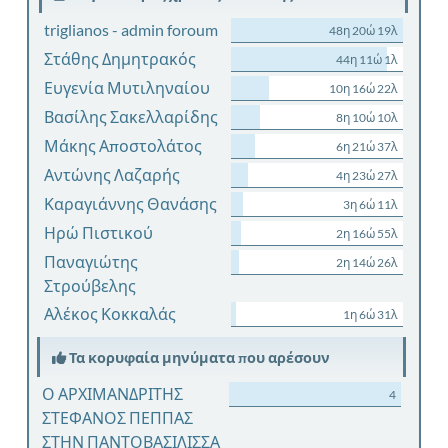
triglianos - admin foroum
48η 20ώ 19λ
Στάθης Δημητρακός
44η 11ώ 1λ
Ευγενία Μυτιληναίου
10η 16ώ 22λ
Βασίλης Σακελλαρίδης
8η 10ώ 10λ
Μάκης Αποστολάτος
6η 21ώ 37λ
Αντώνης Λαζαρής
4η 23ώ 27λ
Καραγιάννης Θανάσης
3η 6ώ 11λ
Ηρώ Πιστικού
2η 16ώ 55λ
Παναγιώτης
2η 14ώ 26λ
Στρούβελης
Αλέκος Κοκκαλάς
1η 6ώ 31λ
Τα κορυφαία μηνύματα που αρέσουν
Ο ΑΡΧΙΜΑΝΔΡΙΤΗΣ
4
ΣΤΕΦΑΝΟΣ ΠΕΠΠΑΣ
ΣΤΗΝ ΠΑΝΤΟΒΑΣΙΛΙΣΣΑ