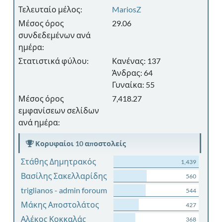
Τελευταίο μέλος:
MariosZ
Μέσος όρος
29.06
συνδεδεμένων ανά
ημέρα:
Στατιστικά φύλου:
Κανένας: 137
Άνδρας: 64
Γυναίκα: 55
Μέσος όρος
7,418.27
εμφανίσεων σελίδων
ανά ημέρα:
Κορυφαίοι 10 αποστολείς
Στάθης Δημητρακός
1,439
Βασίλης Σακελλαρίδης
560
triglianos - admin foroum
544
Μάκης Αποστολάτος
427
Αλέκος Κοκκαλάς
368