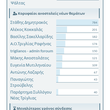
Ψάλτας
Κορυφαίοι αποστολείς νέων θεμάτων
Στάθης Δημητρακός
784
Αλέκος Κοκκαλάς
201
Βασίλης Σακελλαρίδης
182
A.O.Τριγλίας Ραφήνας
174
triglianos - admin foroum
150
Μάκης Αποστολάτος
121
Ευγενία Μυτιληναίου
109
Αντώνης Λαζαρής
67
Παναγιώτης
43
Στρούβελης
Παράρτημα Συλλόγου
40
Νέας Τρίγλιας
Μεγαλύτερος χρόνος σύνδεσης