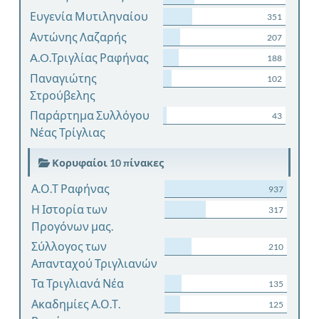
Ευγενία Μυτιληναίου
351
Αντώνης Λαζαρής
207
A.O.Τριγλίας Ραφήνας
188
Παναγιώτης
102
Στρούβελης
Παράρτημα Συλλόγου
43
Νέας Τρίγλιας
Κορυφαίοι 10 πίνακες
Α.Ο.Τ Ραφήνας
937
Η Ιστορία των
317
Προγόνων μας.
Σύλλογος των
210
Απανταχού Τριγλιανών
Τα Τριγλιανά Νέα
135
Ακαδημίες Α.Ο.Τ.
125