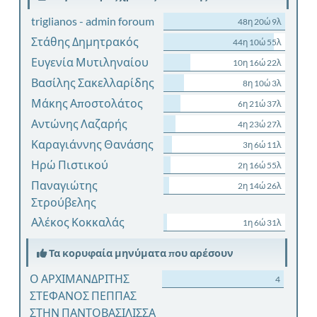
triglianos - admin foroum
48η 20ώ 9λ
Στάθης Δημητρακός
44η 10ώ 55λ
Ευγενία Μυτιληναίου
10η 16ώ 22λ
Βασίλης Σακελλαρίδης
8η 10ώ 3λ
Μάκης Αποστολάτος
6η 21ώ 37λ
Αντώνης Λαζαρής
4η 23ώ 27λ
Καραγιάννης Θανάσης
3η 6ώ 11λ
Ηρώ Πιστικού
2η 16ώ 55λ
Παναγιώτης
2η 14ώ 26λ
Στρούβελης
Αλέκος Κοκκαλάς
1η 6ώ 31λ
Τα κορυφαία μηνύματα που αρέσουν
Ο ΑΡΧΙΜΑΝΔΡΙΤΗΣ
4
ΣΤΕΦΑΝΟΣ ΠΕΠΠΑΣ
ΣΤΗΝ ΠΑΝΤΟΒΑΣΙΛΙΣΣΑ