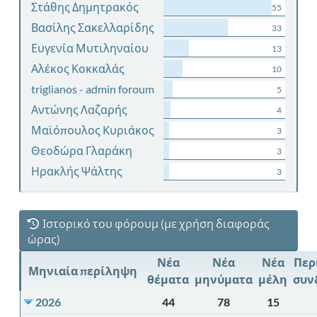
Στάθης Δημητρακός
55
Βασίλης Σακελλαρίδης
33
Ευγενία Μυτιληναίου
13
Αλέκος Κοκκαλάς
10
triglianos - admin foroum
5
Αντώνης Λαζαρής
4
Μαϊόπουλος Κυριάκος
3
Θεοδώρα Γλαράκη
3
Ηρακλής Ψάλτης
3
Ιστορικό του φόρουμ (με χρήση διαφοράς
ώρας)
Νέα
Νέα
Νέα
Περ
Μηνιαία περίληψη
θέματα
μηνύματα
μέλη
συν
2026
44
78
15