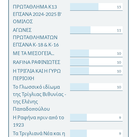
ΠΡΩΤΑΘΛΗΜΑ Κ13
15
ΕΠΣΑΝΑ 2024-2025 Β'
ΟΜΙΛΟΣ
ΑΓΩΝΕΣ
11
ΠΡΩΤΑΘΛΗΜΑΤΩΝ
ΕΠΣΑΝΑ Κ-18 & Κ-16
ΜΕ ΤΑ ΜΕΣΟΓΕΙΑ...
10
RAFINA ΡΑΦΙΝΙΩΤΕΣ
10
Η ΤΡΙΓΛΙΑ ΚΑΙ Η ΓΥΡΩ
10
ΠΕΡΙΟΧΗ
Το Γλωσσικό ιδίωμα
10
της Τρίγλιας Βιθυνίας -
της Ελένης
Παπαδοπούλου
Η Ραφήνα πριν από το
9
1923
Τα Τριγλιανά Νέα και η
9