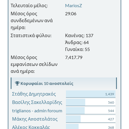
Τελευταίο μέλος:
MariosZ
Μέσος όρος
29.06
συνδεδεμένων ανά
ημέρα:
Στατιστικά φύλου:
Κανένας: 137
Άνδρας: 64
Γυναίκα: 55
Μέσος όρος
7,417.79
εμφανίσεων σελίδων
ανά ημέρα:
Κορυφαίοι 10 αποστολείς
Στάθης Δημητρακός
1,439
Βασίλης Σακελλαρίδης
560
triglianos - admin foroum
544
Μάκης Αποστολάτος
427
Αλέκος Κοκκαλάς
368