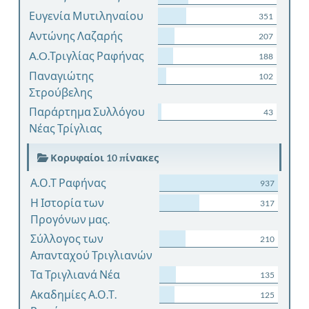
Ευγενία Μυτιληναίου
351
Αντώνης Λαζαρής
207
A.O.Τριγλίας Ραφήνας
188
Παναγιώτης
102
Στρούβελης
Παράρτημα Συλλόγου
43
Νέας Τρίγλιας
Κορυφαίοι 10 πίνακες
Α.Ο.Τ Ραφήνας
937
Η Ιστορία των
317
Προγόνων μας.
Σύλλογος των
210
Απανταχού Τριγλιανών
Τα Τριγλιανά Νέα
135
Ακαδημίες Α.Ο.Τ.
125