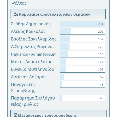
Ψάλτας
Κορυφαίοι αποστολείς νέων θεμάτων
Στάθης Δημητρακός
784
Αλέκος Κοκκαλάς
201
Βασίλης Σακελλαρίδης
182
A.O.Τριγλίας Ραφήνας
174
triglianos - admin foroum
150
Μάκης Αποστολάτος
121
Ευγενία Μυτιληναίου
109
Αντώνης Λαζαρής
67
Παναγιώτης
43
Στρούβελης
Παράρτημα Συλλόγου
40
Νέας Τρίγλιας
Μεγαλύτερος χρόνος σύνδεσης