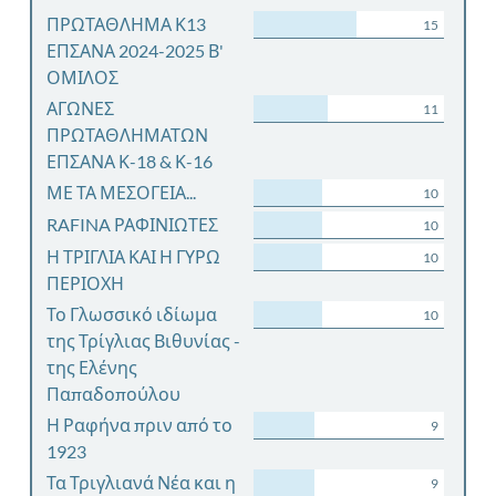
ΠΡΩΤΑΘΛΗΜΑ Κ13
15
ΕΠΣΑΝΑ 2024-2025 Β'
ΟΜΙΛΟΣ
ΑΓΩΝΕΣ
11
ΠΡΩΤΑΘΛΗΜΑΤΩΝ
ΕΠΣΑΝΑ Κ-18 & Κ-16
ΜΕ ΤΑ ΜΕΣΟΓΕΙΑ...
10
RAFINA ΡΑΦΙΝΙΩΤΕΣ
10
Η ΤΡΙΓΛΙΑ ΚΑΙ Η ΓΥΡΩ
10
ΠΕΡΙΟΧΗ
Το Γλωσσικό ιδίωμα
10
της Τρίγλιας Βιθυνίας -
της Ελένης
Παπαδοπούλου
Η Ραφήνα πριν από το
9
1923
Τα Τριγλιανά Νέα και η
9