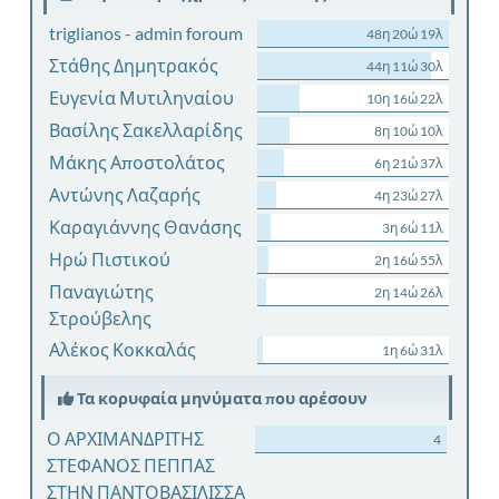
triglianos - admin foroum
48η 20ώ 19λ
Στάθης Δημητρακός
44η 11ώ 30λ
Ευγενία Μυτιληναίου
10η 16ώ 22λ
Βασίλης Σακελλαρίδης
8η 10ώ 10λ
Μάκης Αποστολάτος
6η 21ώ 37λ
Αντώνης Λαζαρής
4η 23ώ 27λ
Καραγιάννης Θανάσης
3η 6ώ 11λ
Ηρώ Πιστικού
2η 16ώ 55λ
Παναγιώτης
2η 14ώ 26λ
Στρούβελης
Αλέκος Κοκκαλάς
1η 6ώ 31λ
Τα κορυφαία μηνύματα που αρέσουν
Ο ΑΡΧΙΜΑΝΔΡΙΤΗΣ
4
ΣΤΕΦΑΝΟΣ ΠΕΠΠΑΣ
ΣΤΗΝ ΠΑΝΤΟΒΑΣΙΛΙΣΣΑ