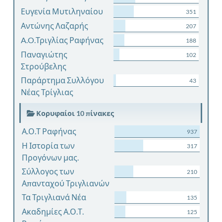
Ευγενία Μυτιληναίου
351
Αντώνης Λαζαρής
207
A.O.Τριγλίας Ραφήνας
188
Παναγιώτης
102
Στρούβελης
Παράρτημα Συλλόγου
43
Νέας Τρίγλιας
Κορυφαίοι 10 πίνακες
Α.Ο.Τ Ραφήνας
937
Η Ιστορία των
317
Προγόνων μας.
Σύλλογος των
210
Απανταχού Τριγλιανών
Τα Τριγλιανά Νέα
135
Ακαδημίες Α.Ο.Τ.
125