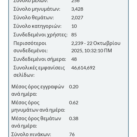
Σύνολο μελών:
256
Σύνολο μηνυμάτων:
3,428
Σύνολο θεμάτων:
2,027
Σύνολο κατηγοριών:
10
Συνδεδεμένοι χρήστες:
85
Περισσότεροι
2,239 - 22 Οκτωβρίου
συνδεδεμένοι:
2025, 10:32:10 ΠΜ
Συνδεδεμένοι σήμερα:
48
Συνολικές εμφανίσεις
46,614,692
σελίδων:
Μέσος όρος εγγραφών
0.20
ανά ημέρα:
Μέσος όρος
0.62
μηνυμάτων ανά ημέρα:
Μέσος όρος θεμάτων
0.38
ανά ημέρα:
Σύνολο πινάκων:
76