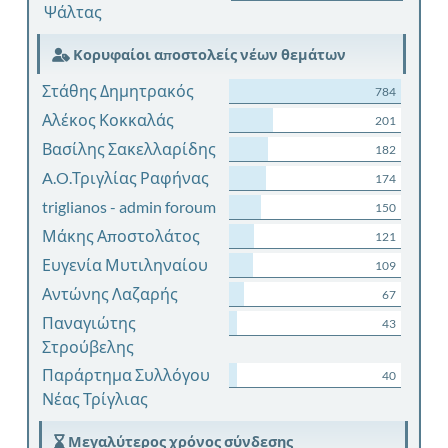
Ψάλτας
Κορυφαίοι αποστολείς νέων θεμάτων
Στάθης Δημητρακός
784
Αλέκος Κοκκαλάς
201
Βασίλης Σακελλαρίδης
182
A.O.Τριγλίας Ραφήνας
174
triglianos - admin foroum
150
Μάκης Αποστολάτος
121
Ευγενία Μυτιληναίου
109
Αντώνης Λαζαρής
67
Παναγιώτης
43
Στρούβελης
Παράρτημα Συλλόγου
40
Νέας Τρίγλιας
Μεγαλύτερος χρόνος σύνδεσης