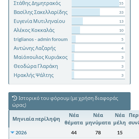
Στάθης Δημητρακός
55
Βασίλης Σακελλαρίδης
33
Ευγενία Μυτιληναίου
13
Αλέκος Κοκκαλάς
10
triglianos - admin foroum
5
Αντώνης Λαζαρής
4
Μαϊόπουλος Κυριάκος
3
Θεοδώρα Γλαράκη
3
Ηρακλής Ψάλτης
3
Ιστορικό του φόρουμ (με χρήση διαφοράς
ώρας)
Νέα
Νέα
Νέα
Περ
Μηνιαία περίληψη
θέματα
μηνύματα
μέλη
συν
2026
44
78
15