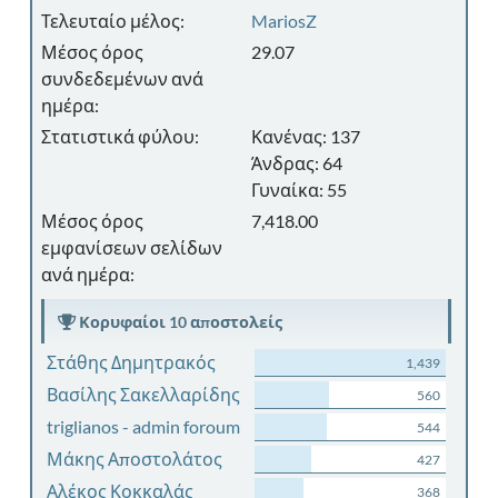
Τελευταίο μέλος:
MariosZ
Μέσος όρος
29.07
συνδεδεμένων ανά
ημέρα:
Στατιστικά φύλου:
Κανένας: 137
Άνδρας: 64
Γυναίκα: 55
Μέσος όρος
7,418.00
εμφανίσεων σελίδων
ανά ημέρα:
Κορυφαίοι 10 αποστολείς
Στάθης Δημητρακός
1,439
Βασίλης Σακελλαρίδης
560
triglianos - admin foroum
544
Μάκης Αποστολάτος
427
Αλέκος Κοκκαλάς
368