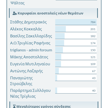
Ψάλτας
Κορυφαίοι αποστολείς νέων θεμάτων
Στάθης Δημητρακός
784
Αλέκος Κοκκαλάς
201
Βασίλης Σακελλαρίδης
182
A.O.Τριγλίας Ραφήνας
174
triglianos - admin foroum
150
Μάκης Αποστολάτος
121
Ευγενία Μυτιληναίου
109
Αντώνης Λαζαρής
67
Παναγιώτης
43
Στρούβελης
Παράρτημα Συλλόγου
40
Νέας Τρίγλιας
Μεγαλύτερος χρόνος σύνδεσης