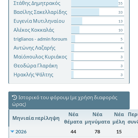
Στάθης Δημητρακός
55
Βασίλης Σακελλαρίδης
33
Ευγενία Μυτιληναίου
13
Αλέκος Κοκκαλάς
10
triglianos - admin foroum
5
Αντώνης Λαζαρής
4
Μαϊόπουλος Κυριάκος
3
Θεοδώρα Γλαράκη
3
Ηρακλής Ψάλτης
3
Ιστορικό του φόρουμ (με χρήση διαφοράς
ώρας)
Νέα
Νέα
Νέα
Περ
Μηνιαία περίληψη
θέματα
μηνύματα
μέλη
συν
2026
44
78
15