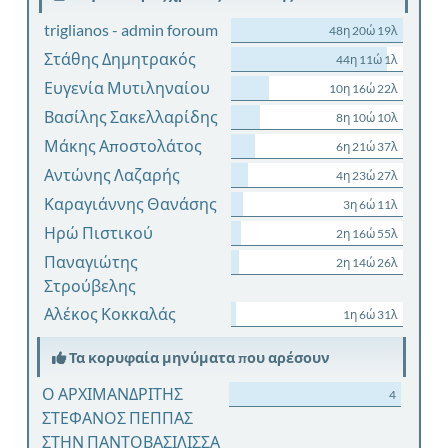
triglianos - admin foroum
48η 20ώ 19λ
Στάθης Δημητρακός
44η 11ώ 1λ
Ευγενία Μυτιληναίου
10η 16ώ 22λ
Βασίλης Σακελλαρίδης
8η 10ώ 10λ
Μάκης Αποστολάτος
6η 21ώ 37λ
Αντώνης Λαζαρής
4η 23ώ 27λ
Καραγιάννης Θανάσης
3η 6ώ 11λ
Ηρώ Πιστικού
2η 16ώ 55λ
Παναγιώτης
2η 14ώ 26λ
Στρούβελης
Αλέκος Κοκκαλάς
1η 6ώ 31λ
Τα κορυφαία μηνύματα που αρέσουν
Ο ΑΡΧΙΜΑΝΔΡΙΤΗΣ
4
ΣΤΕΦΑΝΟΣ ΠΕΠΠΑΣ
ΣΤΗΝ ΠΑΝΤΟΒΑΣΙΛΙΣΣΑ