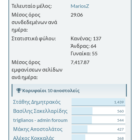
Τελευταίο μέλος:
MariosZ
Μέσος όρος
29.06
συνδεδεμένων ανά
ημέρα:
Στατιστικά φύλου:
Κανένας: 137
Άνδρας: 64
Γυναίκα: 55
Μέσος όρος
7,417.87
εμφανίσεων σελίδων
ανά ημέρα:
Κορυφαίοι 10 αποστολείς
Στάθης Δημητρακός
1,439
Βασίλης Σακελλαρίδης
560
triglianos - admin foroum
544
Μάκης Αποστολάτος
427
Αλέκος Κοκκαλάς
368