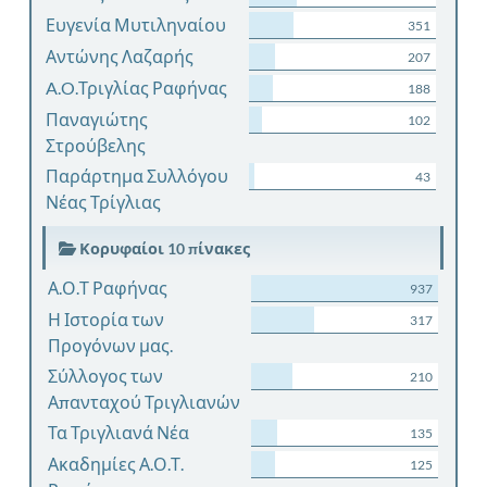
Ευγενία Μυτιληναίου
351
Αντώνης Λαζαρής
207
A.O.Τριγλίας Ραφήνας
188
Παναγιώτης
102
Στρούβελης
Παράρτημα Συλλόγου
43
Νέας Τρίγλιας
Κορυφαίοι 10 πίνακες
Α.Ο.Τ Ραφήνας
937
Η Ιστορία των
317
Προγόνων μας.
Σύλλογος των
210
Απανταχού Τριγλιανών
Τα Τριγλιανά Νέα
135
Ακαδημίες Α.Ο.Τ.
125