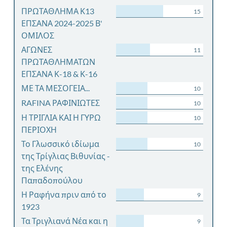
ΠΡΩΤΑΘΛΗΜΑ Κ13
15
ΕΠΣΑΝΑ 2024-2025 Β'
ΟΜΙΛΟΣ
ΑΓΩΝΕΣ
11
ΠΡΩΤΑΘΛΗΜΑΤΩΝ
ΕΠΣΑΝΑ Κ-18 & Κ-16
ΜΕ ΤΑ ΜΕΣΟΓΕΙΑ...
10
RAFINA ΡΑΦΙΝΙΩΤΕΣ
10
Η ΤΡΙΓΛΙΑ ΚΑΙ Η ΓΥΡΩ
10
ΠΕΡΙΟΧΗ
Το Γλωσσικό ιδίωμα
10
της Τρίγλιας Βιθυνίας -
της Ελένης
Παπαδοπούλου
Η Ραφήνα πριν από το
9
1923
Τα Τριγλιανά Νέα και η
9