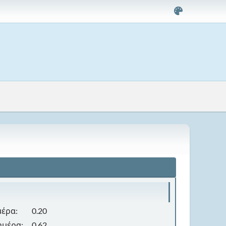
μέρα:
0.20
ημέρα:
0.62