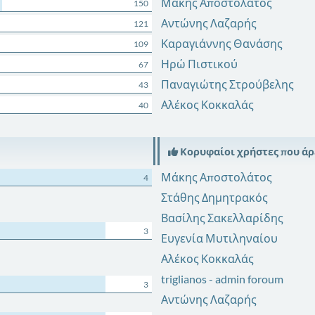
Μάκης Αποστολάτος
150
Αντώνης Λαζαρής
121
Καραγιάννης Θανάσης
109
Ηρώ Πιστικού
67
Παναγιώτης Στρούβελης
43
Αλέκος Κοκκαλάς
40
Κορυφαίοι χρήστες που ά
Μάκης Αποστολάτος
4
Στάθης Δημητρακός
Βασίλης Σακελλαρίδης
3
Ευγενία Μυτιληναίου
Αλέκος Κοκκαλάς
triglianos - admin foroum
3
Αντώνης Λαζαρής