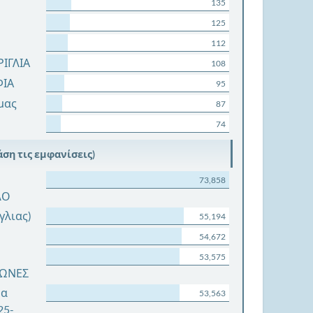
135
125
112
ΙΓΛΙΑ
108
ΦΙΑ
95
μας
87
74
ση τις εμφανίσεις)
73,858
ΛΟ
ίγλιας)
55,194
54,672
53,575
ΓΩΝΕΣ
μα
53,563
25-