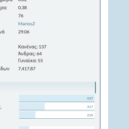
ρα:
0.38
76
MariosZ
νά
29.06
Κανένας: 137
Άνδρας: 64
Γυναίκα: 55
ίδων
7,417.87
937
.
317
210