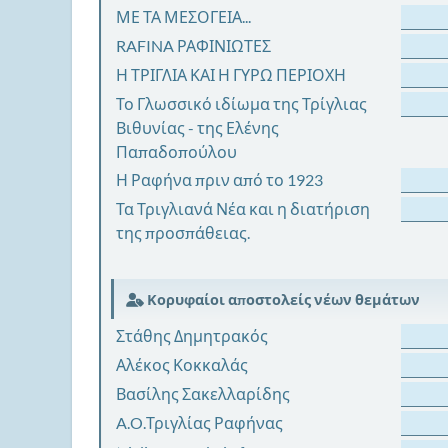
ΜΕ ΤΑ ΜΕΣΟΓΕΙΑ...
RAFINA ΡΑΦΙΝΙΩΤΕΣ
Η ΤΡΙΓΛΙΑ ΚΑΙ Η ΓΥΡΩ ΠΕΡΙΟΧΗ
Το Γλωσσικό ιδίωμα της Τρίγλιας
Βιθυνίας - της Ελένης
Παπαδοπούλου
Η Ραφήνα πριν από το 1923
Τα Τριγλιανά Νέα και η διατήριση
της προσπάθειας.
Κορυφαίοι αποστολείς νέων θεμάτων
Στάθης Δημητρακός
Αλέκος Κοκκαλάς
Βασίλης Σακελλαρίδης
A.O.Τριγλίας Ραφήνας