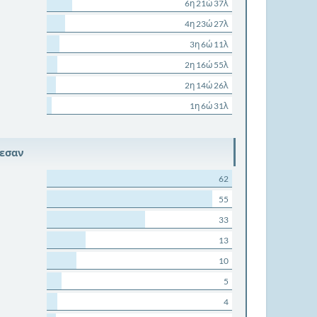
6η 21ώ 37λ
4η 23ώ 27λ
3η 6ώ 11λ
2η 16ώ 55λ
2η 14ώ 26λ
1η 6ώ 31λ
ρεσαν
62
55
33
13
10
5
4