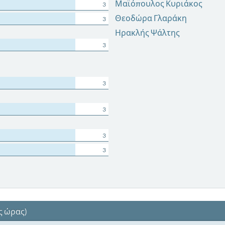
Μαϊόπουλος Κυριάκος
3
Θεοδώρα Γλαράκη
3
Ηρακλής Ψάλτης
3
3
3
3
3
ς ώρας)