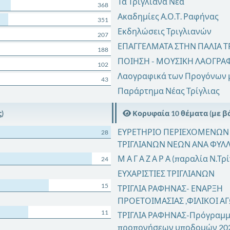
Τα Τριγλιανά Νέα
368
Ακαδημίες Α.Ο.Τ. Ραφήνας
351
Εκδηλώσεις Τριγλιανών
207
ΕΠΑΓΓΕΛΜΑΤΑ ΣΤΗΝ ΠΑΛΙΑ ΤΡ
188
ΠΟΙΗΣΗ - ΜΟΥΣΙΚΗ ΛΑΟΓΡΑ
102
Λαογραφικά των Προγόνων 
43
Παράρτημα Νέας Τρίγλιας
)
Κορυφαία 10 θέματα (με βά
ΕΥΡΕΤΗΡΙΟ ΠΕΡΙΕΧΟΜΕΝΩΝ
28
ΤΡΙΓΛΙΑΝΩΝ ΝΕΩΝ ΑΝΑ ΦΥΛ
Μ Α Γ Α Ζ Α Ρ Α (παραλία Ν.Τρ
24
ΕΥΧΑΡΙΣΤΙΕΣ ΤΡΙΓΛΙΑΝΩΝ
15
ΤΡΙΓΛΙΑ ΡΑΦΗΝΑΣ- ΕΝΑΡΞΗ
ΠΡΟΕΤΟΙΜΑΣΙΑΣ ,ΦΙΛΙΚΟΙ Α
11
ΤΡΙΓΛΙΑ ΡΑΦΗΝΑΣ-Πρόγραμ
προπονήσεων υποδομών 20