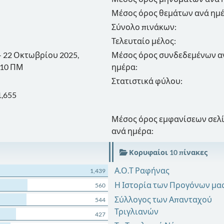
Μέσος όρος θεμάτων ανά ημέ
Σύνολο πινάκων:
Τελευταίο μέλος:
 - 22 Οκτωβρίου 2025,
Μέσος όρος συνδεδεμένων α
:10 ΠΜ
ημέρα:
Στατιστικά φύλου:
1,655
Μέσος όρος εμφανίσεων σελ
ανά ημέρα:
Κορυφαίοι 10 πίνακες
Α.Ο.Τ Ραφήνας
1,439
Η Ιστορία των Προγόνων μας
560
Σύλλογος των Απανταχού
544
Τριγλιανών
427