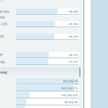
α την
48,400
026
/ 25
45,704
ΚΗ
44,724
ΧΗ
38,713
τας
37,371
εσης
48η 20ώ 9λ
44η 10ώ 57λ
10η 16ώ 22λ
8η 10ώ 3λ