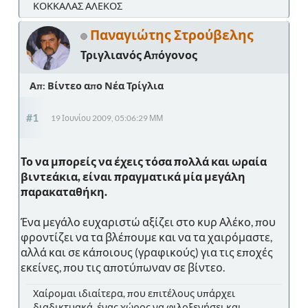
ΚΟΚΚΑΛΑΣ ΑΛΕΚΟΣ
Παναγιώτης Στρούβελης
Τριγλιανός Απόγονος
Απ: Βίντεο απο Νέα Τρίγλια
#1
19 Ιουνίου 2009, 05:06:29 ΜΜ
Το να μπορείς να έχεις τόσα πολλά και ωραία
βιντεάκια, είναι πραγματικά μία μεγάλη
παρακαταθήκη.
Ένα μεγάλο ευχαριστώ αξίζει στο κυρ Αλέκο, που
φροντίζει να τα βλέπουμε και να τα χαιρόμαστε,
αλλά και σε κάποιους (γραφικούς) για τις εποχές
εκείνες, που τις αποτύπωναν σε βίντεο.
Χαίρομαι ιδιαίτερα, που επιτέλους υπάρχει
διαδικτυακά, ένας χώρος να φιλοξενήσει και