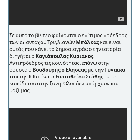
Σε αυτό το βίντεο φαίνονται ο επίτιμος πρόεδρος
των απανταχού Τριγλιανών
Μπόλκας
και είναι
αυτός που κάνει το δημοσιογράφο την ιστορία
διηγήται ο
Καγιόπουλος Κυριάκος
,
Αντιπρόεδρος τις κοινότητας, επάνω στην
σούστα ο
Βουδούρης ο Ελησέας με την Γυναίκα
του
την Κ.Κατίνα, ο
Ευσταθείου Στάθης
με το
κοπάδι του στην ξυνή. Όλοι δεν υπάρχουν πια
μαζί μας.