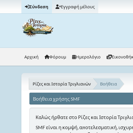
Σύνδεση
Εγγραφή μέλους
Αρχική
Φόρουμ
Ημερολόγιο
Εικονοθή
Ρίζες και Ιστορία Τριγλιανών
Βοήθεια
Βοήθεια χρήσης SMF
Καλώς ήρθατε στο Ρίζες και Ιστορία Τριγλι
SMF είναι η κομψή, αποτελεσματική, ισχυρή