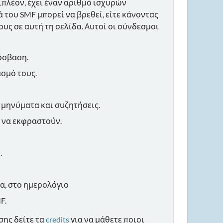
ιπλέον, έχει έναν αριθμό ισχυρών
του SMF μπορεί να βρεθεί, είτε κάνοντας
υς σε αυτή τη σελίδα. Αυτοί οι σύνδεσμοι
όσβαση.
ασμό τους.
 μηνύματα και συζητήσεις.
 να εκφραστούν.
.
ια, στο ημερολόγιο
F.
ίσης δείτε τα
credits
για να μάθετε ποιοι