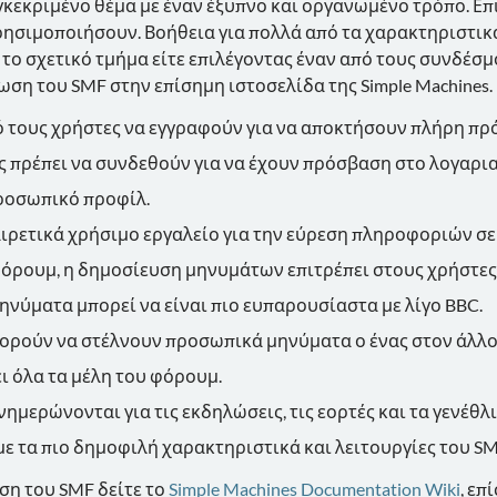
γκεκριμένο θέμα με έναν έξυπνο και οργανωμένο τρόπο. Επ
ησιμοποιήσουν. Βοήθεια για πολλά από τα χαρακτηριστικά 
το σχετικό τμήμα είτε επιλέγοντας έναν από τους συνδέσμο
ση του SMF στην επίσημη ιστοσελίδα της Simple Machines.
 τους χρήστες να εγγραφούν για να αποκτήσουν πλήρη πρ
ες πρέπει να συνδεθούν για να έχουν πρόσβαση στο λογαρι
προσωπικό προφίλ.
αιρετικά χρήσιμο εργαλείο για την εύρεση πληροφοριών σε
φόρουμ, η δημοσίευση μηνυμάτων επιτρέπει στους χρήστες
μηνύματα μπορεί να είναι πιο ευπαρουσίαστα με λίγο BBC.
πορούν να στέλνουν προσωπικά μηνύματα ο ένας στον άλλο
ι όλα τα μέλη του φόρουμ.
νημερώνονται για τις εκδηλώσεις, τις εορτές και τα γενέθλ
 με τα πιο δημοφιλή χαρακτηριστικά και λειτουργίες του SM
ση του SMF δείτε το
Simple Machines Documentation Wiki
, επ