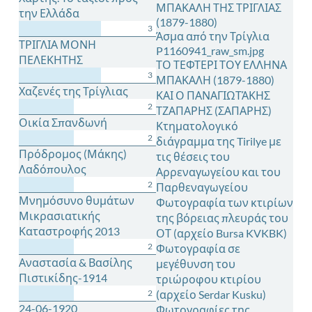
ΜΠΑΚΑΛΗ ΤΗΣ ΤΡΙΓΛΙΑΣ
την Ελλάδα
(1879-1880)
3
Άσμα από την Τρίγλια
ΤΡΙΓΛΙΑ ΜΟΝΗ
P1160941_raw_sm.jpg
ΠΕΛΕΚΗΤΗΣ
ΤΟ ΤΕΦΤΕΡΙ ΤΟΥ ΕΛΛΗΝΑ
3
ΜΠΑΚΑΛΗ (1879-1880)
Χαζενές της Τρίγλιας
ΚΑΙ Ο ΠΑΝΑΓΙΩΤΆΚΗΣ
2
ΤΖΑΠΑΡΗΣ (ΣΑΠΑΡΗΣ)
Οικία Σπανδωνή
Κτηματολογικό
2
διάγραμμα της Tirilye με
Πρόδρομος (Μάκης)
τις θέσεις του
Λαδόπουλος
Αρρεναγωγείου και του
2
Παρθεναγωγείου
Μνημόσυνο θυμάτων
Φωτογραφία των κτιρίων
Μικρασιατικής
της βόρειας πλευράς του
Καταστροφής 2013
ΟΤ (αρχείο Bursa KVKBK)
2
Φωτογραφία σε
Αναστασία & Βασίλης
μεγέθυνση του
Πιστικίδης-1914
τριώροφου κτιρίου
2
(αρχείο Serdar Kusku)
24-06-1920
Φωτογραφίες της