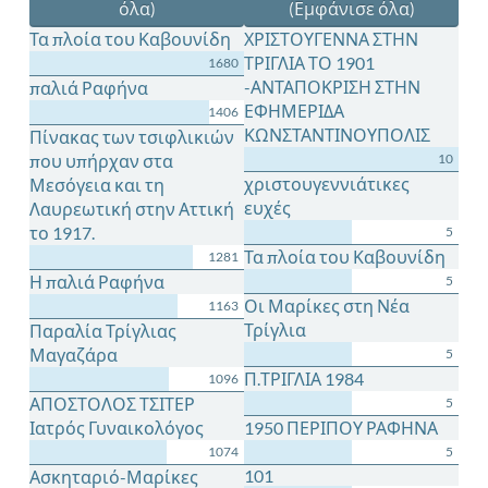
όλα)
(Εμφάνισε όλα)
Τα πλοία του Καβουνίδη
ΧΡΙΣΤΟΥΓΕΝΝΑ ΣΤΗΝ
ΤΡΙΓΛΙΑ ΤΟ 1901
1680
-ΑΝΤΑΠΟΚΡΙΣΗ ΣΤΗΝ
παλιά Ραφήνα
ΕΦΗΜΕΡΙΔΑ
1406
ΚΩΝΣΤΑΝΤΙΝΟΥΠΟΛΙΣ
Πίνακας των τσιφλικιών
που υπήρχαν στα
10
χριστουγεννιάτικες
Μεσόγεια και τη
ευχές
Λαυρεωτική στην Αττική
το 1917.
5
Τα πλοία του Καβουνίδη
1281
Η παλιά Ραφήνα
5
Οι Μαρίκες στη Νέα
1163
Τρίγλια
Παραλία Τρίγλιας
Μαγαζάρα
5
Π.ΤΡΙΓΛΙΑ 1984
1096
ΑΠΟΣΤΟΛΟΣ ΤΣΙΤΕΡ
5
Ιατρός Γυναικολόγος
1950 ΠΕΡΙΠΟΥ ΡΑΦΗΝΑ
1074
5
101
Ασκηταριό-Μαρίκες