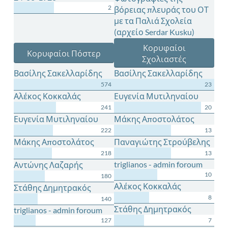
2
βόρειας πλευράς του ΟΤ
με τα Παλιά Σχολεία
(αρχείο Serdar Kusku)
Κορυφαίοι
Κορυφαίοι Πόστερ
Σχολιαστές
Βασίλης Σακελλαρίδης
Βασίλης Σακελλαρίδης
574
23
Αλέκος Κοκκαλάς
Ευγενία Μυτιληναίου
241
20
Ευγενία Μυτιληναίου
Μάκης Αποστολάτος
222
13
Μάκης Αποστολάτος
Παναγιώτης Στρούβελης
218
13
triglianos - admin foroum
Αντώνης Λαζαρής
10
180
Αλέκος Κοκκαλάς
Στάθης Δημητρακός
8
140
Στάθης Δημητρακός
triglianos - admin foroum
127
7