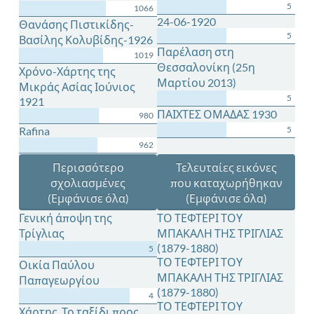
5
1066
24-06-1920
Θανάσης Πιστικίδης-
5
Βασίλης Κολυβίδης-1926
Παρέλαση στη
1019
Θεσσαλονίκη (25η
Χρόνο-Χάρτης της
Μαρτίου 2013)
Μικράς Ασίας Ιούνιος
5
1921
ΠΑΙΧΤΕΣ ΟΜΑΔΑΣ 1930
980
Rafina
5
962
Περισσότερο
Τελευταίες εικόνες
σχολιασμένες
που καταχωρήθηκαν
(Εμφάνισε όλα)
(Εμφάνισε όλα)
Γενική άποψη της
ΤΟ ΤΕΦΤΕΡΙ ΤΟΥ
Τρίγλιας
ΜΠΑΚΑΛΗ ΤΗΣ ΤΡΙΓΛΙΑΣ
(1879-1880)
5
ΤΟ ΤΕΦΤΕΡΙ ΤΟΥ
Οικία Παύλου
ΜΠΑΚΑΛΗ ΤΗΣ ΤΡΙΓΛΙΑΣ
Παπαγεωργίου
(1879-1880)
4
ΤΟ ΤΕΦΤΕΡΙ ΤΟΥ
Χάρτης. Το ταξίδι προς