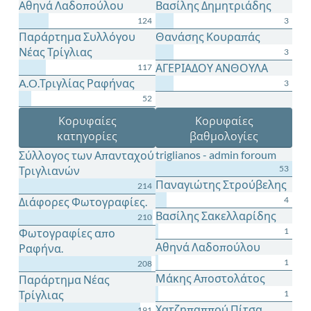
Αθηνά Λαδοπούλου
Βασίλης Δημητριάδης
124
3
Παράρτημα Συλλόγου
Θανάσης Κουραπάς
Νέας Τρίγλιας
3
ΑΓΕΡΙΑΔΟΥ ΑΝΘΟΥΛΑ
117
A.O.Τριγλίας Ραφήνας
3
52
Κορυφαίες
Κορυφαίες
κατηγορίες
βαθμολογίες
triglianos - admin foroum
Σύλλογος των Απανταχού
53
Τριγλιανών
Παναγιώτης Στρούβελης
214
4
Διάφορες Φωτογραφίες.
Βασίλης Σακελλαρίδης
210
1
Φωτογραφίες απο
Αθηνά Λαδοπούλου
Ραφήνα.
1
208
Μάκης Αποστολάτος
Παράρτημα Νέας
Τρίγλιας
1
Χατζηπαππού Πίτσα
191