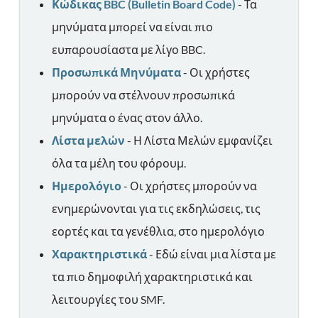
Κώδικας BBC (Bulletin Board Code)
- Τα
μηνύματα μπορεί να είναι πιο
ευπαρουσίαστα με λίγο BBC.
Προσωπικά Μηνύματα
- Οι χρήστες
μπορούν να στέλνουν προσωπικά
μηνύματα ο ένας στον άλλο.
Λίστα μελών
- Η Λίστα Μελών εμφανίζει
όλα τα μέλη του φόρουμ.
Ημερολόγιο
- Οι χρήστες μπορούν να
ενημερώνονται για τις εκδηλώσεις, τις
εορτές και τα γενέθλια, στο ημερολόγιο
Χαρακτηριστικά
- Εδώ είναι μια λίστα με
τα πιο δημοφιλή χαρακτηριστικά και
λειτουργίες του SMF.