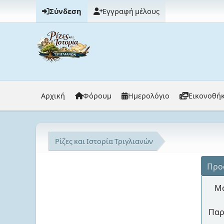
Σύνδεση
Εγγραφή μέλους
Αρχική
Φόρουμ
Ημερολόγιο
Εικονοθή
Ρίζες και Ιστορία Τριγλιανών
Προ
Μό
Παρ