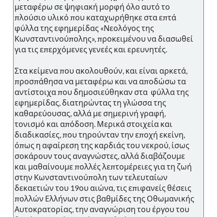
μεταφέρω σε ψηφιακή μορφή όλο αυτό το
πλούσιο υλικό που καταχωρήθηκε στα επτά
φύλλα της εφημερίδας «Νεολόγος της
Κωνσταντινούπολης», προκειμένου να διασωθεί
για τις επερχόμενες γενεές και ερευνητές.
Στα κείμενα που ακολουθούν, και είναι αρκετά,
προσπάθησα να μεταφέρω και να αποδώσω τα
αντίστοιχα που δημοσιεύθηκαν στα φύλλα της
εφημερίδας, διατηρώντας τη γλώσσα της
καθαρεύουσας, αλλά με σημερινή γραφή,
τονισμό και απόδοση. Μερικά στοιχεία και
διαδικασίες, που τηρούνταν την εποχή εκείνη,
όπως η αφαίρεση της καρδιάς του νεκρού, ίσως
σοκάρουν τους αναγνώστες, αλλά διαβάζουμε
και μαθαίνουμε πολλές λεπτομέρειες για τη ζωή
στην Κωνσταντινούπολη των τελευταίων
δεκαετιών του 19ου αιώνα, τις επιφανείς θέσεις
πολλών Ελλήνων στις βαθμίδες της Οθωμανικής
Αυτοκρατορίας, την αναγνώριση του έργου του