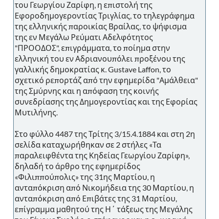
του Γεωργίου Ζαρίφη, η επιστολή της
Εφοροδημογεροντίας Τριγλίας, το τηλεγράφημα
της ελληνικής παροικίας Βραίλας, το ψήφισμα
της εν Μεγάλω Ρεύματι Αδελφότητος
"ΠΡΟΟΔΟΣ", επιγράμματα, το ποίημα στην
ελληνική του εν Αδριανουπόλει προξένου της
γαλλικής δημοκρατίας κ. Gustave Laffon, το
σχετικό ρεπορτάζ από την εφημερίδα "Αμάλθεια"
της Σμύρνης και η απόφαση της κοινής
συνεδρίασης της Δημογεροντίας και της Εφορίας
Μυτιλήνης.
Στο φύλλο 4487 της Τρίτης 3/15.4.1884 και στη 2η
σελίδα καταχωρήθηκαν σε 2 στήλες «Τα
παραλειφθέντα της Κηδείας Γεωργίου Ζαρίφη»,
δηλαδή το άρθρο της εφημερίδος
«Φιλιππούπολις» της 31ης Μαρτίου, η
ανταπόκριση από Νικομήδεια της 30 Μαρτίου, η
ανταπόκριση από Επιβάτες της 31 Μαρτίου,
επίγραμμα μαθητού της Η΄ τάξεως της Μεγάλης