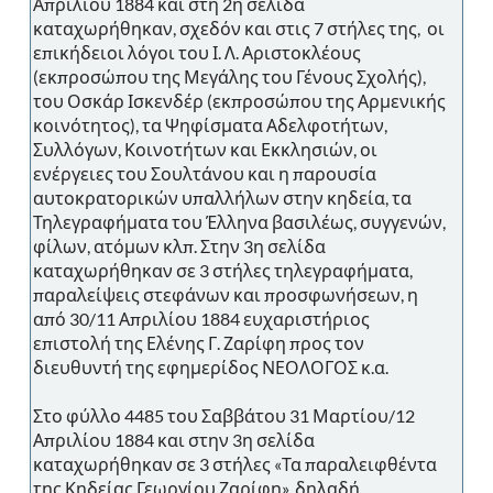
Απριλίου 1884 και στη 2η σελίδα
καταχωρήθηκαν, σχεδόν και στις 7 στήλες της, οι
επικήδειοι λόγοι του Ι. Λ. Αριστοκλέους
(εκπροσώπου της Μεγάλης του Γένους Σχολής),
του Οσκάρ Ισκενδέρ (εκπροσώπου της Αρμενικής
κοινότητος), τα Ψηφίσματα Αδελφοτήτων,
Συλλόγων, Κοινοτήτων και Εκκλησιών, οι
ενέργειες του Σουλτάνου και η παρουσία
αυτοκρατορικών υπαλλήλων στην κηδεία, τα
Τηλεγραφήματα του Έλληνα βασιλέως, συγγενών,
φίλων, ατόμων κλπ. Στην 3η σελίδα
καταχωρήθηκαν σε 3 στήλες τηλεγραφήματα,
παραλείψεις στεφάνων και προσφωνήσεων, η
από 30/11 Απριλίου 1884 ευχαριστήριος
επιστολή της Ελένης Γ. Ζαρίφη προς τον
διευθυντή της εφημερίδος ΝΕΟΛΟΓΟΣ κ.α.
Στο φύλλο 4485 του Σαββάτου 31 Μαρτίου/12
Απριλίου 1884 και στην 3η σελίδα
καταχωρήθηκαν σε 3 στήλες «Τα παραλειφθέντα
της Κηδείας Γεωργίου Ζαρίφη», δηλαδή