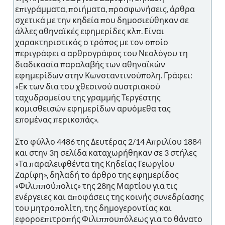
επιγράμματα, ποιήματα, προσφωνήσεις, άρθρα
σχετικά με την κηδεία που δημοσιεύθηκαν σε
άλλες αθηναϊκές εφημερίδες κλπ. Είναι
χαρακτηριστικός ο τρόπος με τον οποίο
περιγράφει ο αρθρογράφος του Νεολόγου τη
διαδικασία παραλαβής των αθηναϊκών
εφημερίδων στην Κωνσταντινούπολη. Γράφει:
«Εκ των δια του χθεσινού αυστριακού
ταχυδρομείου της γραμμής Τεργέστης
κομισθεισών εφημερίδων αρυόμεθα τας
επομένας περικοπάς».
Στο φύλλο 4486 της Δευτέρας 2/14 Απριλίου 1884
και στην 3η σελίδα καταχωρήθηκαν σε 3 στήλες
«Τα παραλειφθέντα της Κηδείας Γεωργίου
Ζαρίφη», δηλαδή το άρθρο της εφημερίδος
«Φιλιππούπολις» της 28ης Μαρτίου για τις
ενέργειες και αποφάσεις της κοινής συνεδρίασης
του μητροπολίτη, της δημογεροντίας και
εφοροεπιτροπής Φιλιππουπόλεως για το θάνατο