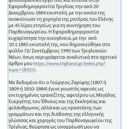
Εφοροδημογεροντία Τριγλίας την από 20
Δεκεμβρίου 1884 επιστολή, με την οποία της
ανακοίνωσε τη χορηγία της μητέρας του Ελένης
με 45 λίρες ετησίως για τη συντήρηση του
Παρθεναγωγείου. Η Εφοροδημογεροντία
ευχαρίστησε την οικογένεια, με την από
10.1.1885 επιστολή της, που δημοσιεύθηκε στο
φύλλο 72/ Σεπτέμβριος 1990 των Τριγλιανών
Νέων, όπως περιγράφεται αναλυτικά στο σχετικό
άρθρο μου
https://www.triglianoi.gr/index.php?
topic=1832.0
.
Με δεδομένο ότι ο Γεώργιος Ζαρίφης (1807 ή
1809 ή 1810-1884) έγινε γνωστός αφενός ως
επιτυχημένος τραπεζίτης, αφετέρου ως Μεγάλος
Ευεργέτης του Έθνους και της Εκκλησίας και
φιλάνθρωπος, αλλά και ως προστάτης των
γραμμάτων και της διάδοσης της ελληνικής
γλώσσας και χορηγός του Παρθεναγωγείου της
Τρίγλιας, θεώρησα ως υποχρέωσή μου να