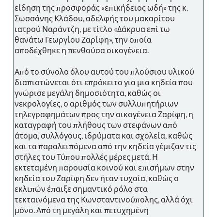
είδηση της προσφοράς «επικήδειος ωδή» της κ.
Σωσσάνης Κλάδου, αδελφής του μακαρίτου
ιατρού Ναράντζη, με τίτλο «Δάκρυα επί τω
θανάτω Γεωργίου Ζαρίφη», την οποία
αποδέχθηκε η πενθούσα οικογένεια.
Από το σύνολο όλου αυτού του πλούσιου υλικού
διαπιστώνεται ότι επρόκειτο για μια κηδεία που
γνώρισε μεγάλη δημοσιότητα, καθώς οι
νεκρολογίες, ο αριθμός των συλλυπητήριων
τηλεγραφημάτων προς την οικογένεια Ζαρίφη, η
καταγραφή του πλήθους των στεφάνων από
άτομα, συλλόγους, ιδρύματα και σχολεία, καθώς
και τα παραλειπόμενα από την κηδεία γέμιζαν τις
στήλες του Τύπου πολλές μέρες μετά. Η
εκτεταμένη παρουσία κοινού και επισήμων στην
κηδεία του Ζαρίφη δεν ήταν τυχαία, καθώς ο
εκλιπών έπαιξε σημαντικό ρόλο στα
τεκταινόμενα της Κωνσταντινούπολης, αλλά όχι
μόνο. Από τη μεγάλη και πετυχημένη