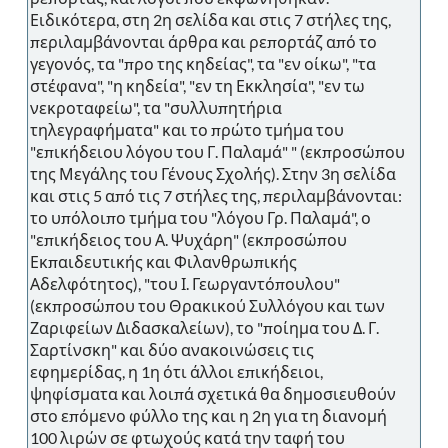
Ειδικότερα, στη 2η σελίδα και στις 7 στήλες της,
περιλαμβάνονται άρθρα και ρεπορτάζ από το
γεγονός, τα "προ της κηδείας", τα "εν οίκω", "τα
στέφανα", "η κηδεία", "εν τη Εκκλησία", "εν τω
νεκροταφείω", τα "συλλυπητήρια
τηλεγραφήματα" και το πρώτο τμήμα του
"επικήδειου λόγου του Γ. Παλαμά" " (εκπροσώπου
της Μεγάλης του Γένους Σχολής). Στην 3η σελίδα
και στις 5 από τις 7 στήλες της, περιλαμβάνονται:
το υπόλοιπο τμήμα του "λόγου Γρ. Παλαμά", ο
"επικήδειος του Α. Ψυχάρη" (εκπροσώπου
Εκπαιδευτικής και Φιλανθρωπικής
Αδελφότητος), "του Ι. Γεωργαντόπουλου"
(εκπροσώπου του Θρακικού Συλλόγου και των
Ζαριφείων Διδασκαλείων), το "ποίημα του Δ. Γ.
Σαρτίνσκη" και δύο ανακοινώσεις τις
εφημερίδας, η 1η ότι άλλοι επικήδειοι,
ψηφίσματα και λοιπά σχετικά θα δημοσιευθούν
στο επόμενο φύλλο της και η 2η για τη διανομή
100 λιρών σε φτωχούς κατά την ταφή του