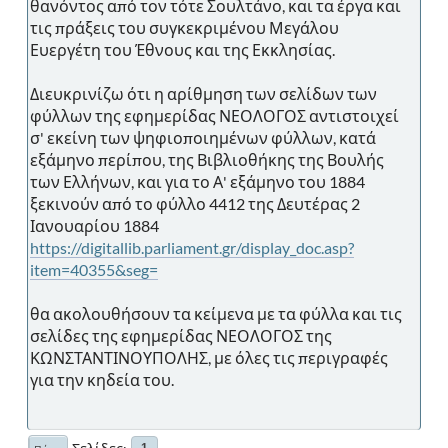
θανόντος από τον τότε Σουλτάνο, και τα έργα και
τις πράξεις του συγκεκριμένου Μεγάλου
Ευεργέτη του Έθνους και της Εκκλησίας.
Διευκρινίζω ότι η αρίθμηση των σελίδων των
φύλλων της εφημερίδας ΝΕΟΛΟΓΟΣ αντιστοιχεί
σ' εκείνη των ψηφιοποιημένων φύλλων, κατά
εξάμηνο περίπου, της Βιβλιοθήκης της Βουλής
των Ελλήνων, και για το Α' εξάμηνο του 1884
ξεκινούν από το φύλλο 4412 της Δευτέρας 2
Ιανουαρίου 1884
https://digitallib.parliament.gr/display_doc.asp?
item=40355&seg=
θα ακολουθήσουν τα κείμενα με τα φύλλα και τις
σελίδες της εφημερίδας ΝΕΟΛΟΓΟΣ της
ΚΩΝΣΤΑΝΤΙΝΟΥΠΟΛΗΣ, με όλες τις περιγραφές
για την κηδεία του.