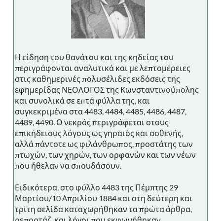
Η είδηση του θανάτου και της κηδείας του
περιγράφονται αναλυτικά και με λεπτομέρειες
στις καθημερινές πολυσέλιδες εκδόσεις της
εφημερίδας ΝΕΟΛΟΓΟΣ της Κωνσταντινούπολης
και συνολικά σε επτά φύλλα της, και
συγκεκριμένα στα 4483, 4484, 4485, 4486, 4487,
4489, 4490. Ο νεκρός περιγράφεται στους
επικήδειους λόγους ως γηραιός και ασθενής,
αλλά πάντοτε ως φιλάνθρωπος, προστάτης των
πτωχών, των χηρών, των ορφανών και των νέων
που ήθελαν να σπουδάσουν.
Ειδικότερα, στο φύλλο 4483 της Πέμπτης 29
Μαρτίου/10 Απριλίου 1884 και στη δεύτερη και
τρίτη σελίδα καταχωρήθηκαν τα πρώτα άρθρα,
ρεπορτάζ, και λόγοι που εκφωνήθηκαν.