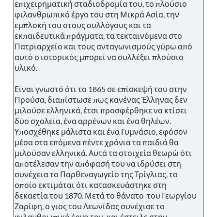
επιχειρηματική σταδιοδρομία του, το πλούσιο
φιλανθρωπικό έργο του στη Μικρά Ασία, την
εμπλοκή του στους συλλόγους και τα
εκπαιδευτικά πράγματα, τα τεκταινόμενα στο
Πατριαρχείο και τους ανταγωνισμούς γύρω από
αυτό ο ιστορικός μπορεί να συλλέξει πλούσιο
υλικό.
Είναι γνωστό ότι το 1865 σε επίσκεψή του στην
Προύσα, διαπίστωσε πως κανένας Έλληνας δεν
μιλούσε ελληνικά, έτσι προσφέρθηκε να κτίσει
δύο σχολεία, ένα αρρένων και ένα θηλέων.
Υποσχέθηκε μάλιστα και ένα Γυμνάσιο, εφόσον
μέσα στα επόμενα πέντε χρόνια τα παιδιά θα
μιλούσαν ελληνικά. Αυτά τα στοιχεία θεωρώ ότι
αποτέλεσαν την απόφασή του να ιδρύσει στη
συνέχεια το Παρθεναγωγείο της Τρίγλιας, το
οποίο εκτιμάται ότι κατασκευάστηκε στη
δεκαετία του 1870. Μετά το θάνατο του Γεωργίου
Ζαρίφη, ο γιος του Λεωνίδας συνέχισε το
φιλανθρωπικό έργο του, και έστειλε στην