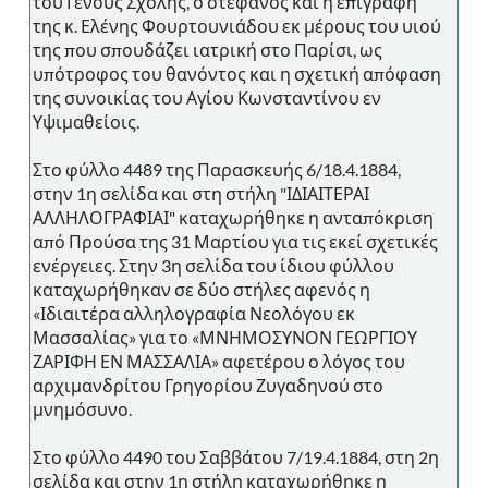
του Γένους Σχολής, ο στέφανος και η επιγραφή
της κ. Ελένης Φουρτουνιάδου εκ μέρους του υιού
της που σπουδάζει ιατρική στο Παρίσι, ως
υπότροφος του θανόντος και η σχετική απόφαση
της συνοικίας του Αγίου Κωνσταντίνου εν
Υψιμαθείοις.
Στο φύλλο 4489 της Παρασκευής 6/18.4.1884,
στην 1η σελίδα και στη στήλη "ΙΔΙΑΙΤΕΡΑΙ
ΑΛΛΗΛΟΓΡΑΦΙΑΙ" καταχωρήθηκε η ανταπόκριση
από Προύσα της 31 Μαρτίου για τις εκεί σχετικές
ενέργειες. Στην 3η σελίδα του ίδιου φύλλου
καταχωρήθηκαν σε δύο στήλες αφενός η
«Ιδιαιτέρα αλληλογραφία Νεολόγου εκ
Μασσαλίας» για το «ΜΝΗΜΟΣΥΝΟΝ ΓΕΩΡΓΙΟΥ
ΖΑΡΙΦΗ ΕΝ ΜΑΣΣΑΛΙΑ» αφετέρου ο λόγος του
αρχιμανδρίτου Γρηγορίου Ζυγαδηνού στο
μνημόσυνο.
Στο φύλλο 4490 του Σαββάτου 7/19.4.1884, στη 2η
σελίδα και στην 1η στήλη καταχωρήθηκε η