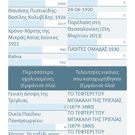
5
1066
24-06-1920
Θανάσης Πιστικίδης-
5
Βασίλης Κολυβίδης-1926
Παρέλαση στη
1019
Θεσσαλονίκη (25η
Χρόνο-Χάρτης της
Μαρτίου 2013)
Μικράς Ασίας Ιούνιος
5
1921
ΠΑΙΧΤΕΣ ΟΜΑΔΑΣ 1930
980
Rafina
5
962
Περισσότερο
Τελευταίες εικόνες
σχολιασμένες
που καταχωρήθηκαν
(Εμφάνισε όλα)
(Εμφάνισε όλα)
Γενική άποψη της
ΤΟ ΤΕΦΤΕΡΙ ΤΟΥ
Τρίγλιας
ΜΠΑΚΑΛΗ ΤΗΣ ΤΡΙΓΛΙΑΣ
(1879-1880)
5
ΤΟ ΤΕΦΤΕΡΙ ΤΟΥ
Οικία Παύλου
ΜΠΑΚΑΛΗ ΤΗΣ ΤΡΙΓΛΙΑΣ
Παπαγεωργίου
(1879-1880)
4
ΤΟ ΤΕΦΤΕΡΙ ΤΟΥ
Χάρτης. Το ταξίδι προς