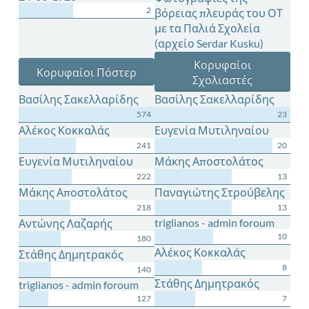
2
βόρειας πλευράς του ΟΤ
με τα Παλιά Σχολεία
(αρχείο Serdar Kusku)
Κορυφαίοι
Κορυφαίοι Πόστερ
Σχολιαστές
Βασίλης Σακελλαρίδης
Βασίλης Σακελλαρίδης
574
23
Αλέκος Κοκκαλάς
Ευγενία Μυτιληναίου
241
20
Ευγενία Μυτιληναίου
Μάκης Αποστολάτος
222
13
Μάκης Αποστολάτος
Παναγιώτης Στρούβελης
218
13
triglianos - admin foroum
Αντώνης Λαζαρής
10
180
Αλέκος Κοκκαλάς
Στάθης Δημητρακός
8
140
Στάθης Δημητρακός
triglianos - admin foroum
127
7