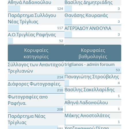
Αθηνά Λαδοπούλου
Βασίλης Δημητριάδης
124
3
Παράρτημα Συλλόγου
Θανάσης Κουραπάς
Νέας Τρίγλιας
3
ΑΓΕΡΙΑΔΟΥ ΑΝΘΟΥΛΑ
117
A.O.Τριγλίας Ραφήνας
3
52
Κορυφαίες
Κορυφαίες
κατηγορίες
βαθμολογίες
triglianos - admin foroum
Σύλλογος των Απανταχού
53
Τριγλιανών
Παναγιώτης Στρούβελης
214
4
Διάφορες Φωτογραφίες.
Βασίλης Σακελλαρίδης
210
1
Φωτογραφίες απο
Αθηνά Λαδοπούλου
Ραφήνα.
1
208
Μάκης Αποστολάτος
Παράρτημα Νέας
Τρίγλιας
1
Χατζηπαππού Πίτσα
191