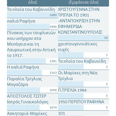
όλα)
(Εμφάνισε όλα)
Τα πλοία του Καβουνίδη
ΧΡΙΣΤΟΥΓΕΝΝΑ ΣΤΗΝ
ΤΡΙΓΛΙΑ ΤΟ 1901
1680
-ΑΝΤΑΠΟΚΡΙΣΗ ΣΤΗΝ
παλιά Ραφήνα
ΕΦΗΜΕΡΙΔΑ
1406
ΚΩΝΣΤΑΝΤΙΝΟΥΠΟΛΙΣ
Πίνακας των τσιφλικιών
που υπήρχαν στα
10
χριστουγεννιάτικες
Μεσόγεια και τη
ευχές
Λαυρεωτική στην Αττική
το 1917.
5
Τα πλοία του Καβουνίδη
1281
Η παλιά Ραφήνα
5
Οι Μαρίκες στη Νέα
1163
Τρίγλια
Παραλία Τρίγλιας
Μαγαζάρα
5
Π.ΤΡΙΓΛΙΑ 1984
1096
ΑΠΟΣΤΟΛΟΣ ΤΣΙΤΕΡ
5
Ιατρός Γυναικολόγος
1950 ΠΕΡΙΠΟΥ ΡΑΦΗΝΑ
1074
5
101
Ασκηταριό-Μαρίκες