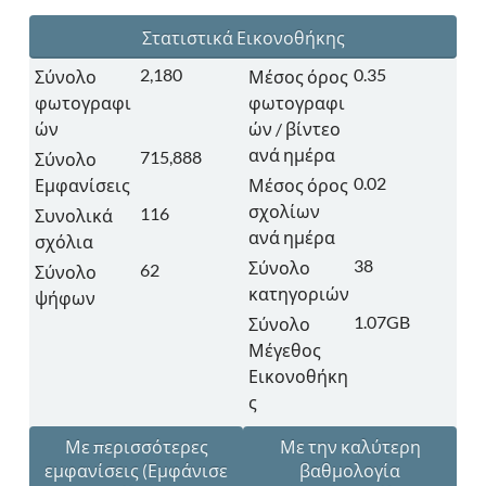
Στατιστικά Εικονοθήκης
2,180
0.35
Σύνολο
Μέσος όρος
φωτογραφι
φωτογραφι
ών
ών / βίντεο
ανά ημέρα
715,888
Σύνολο
0.02
Εμφανίσεις
Μέσος όρος
σχολίων
116
Συνολικά
ανά ημέρα
σχόλια
38
Σύνολο
62
Σύνολο
κατηγοριών
ψήφων
1.07GB
Σύνολο
Μέγεθος
Εικονοθήκη
ς
Με περισσότερες
Με την καλύτερη
εμφανίσεις
(Εμφάνισε
βαθμολογία