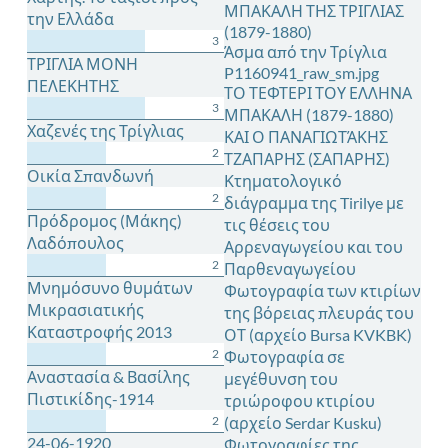
ΜΠΑΚΑΛΗ ΤΗΣ ΤΡΙΓΛΙΑΣ
την Ελλάδα
(1879-1880)
3
Άσμα από την Τρίγλια
ΤΡΙΓΛΙΑ ΜΟΝΗ
P1160941_raw_sm.jpg
ΠΕΛΕΚΗΤΗΣ
ΤΟ ΤΕΦΤΕΡΙ ΤΟΥ ΕΛΛΗΝΑ
3
ΜΠΑΚΑΛΗ (1879-1880)
Χαζενές της Τρίγλιας
ΚΑΙ Ο ΠΑΝΑΓΙΩΤΆΚΗΣ
2
ΤΖΑΠΑΡΗΣ (ΣΑΠΑΡΗΣ)
Οικία Σπανδωνή
Κτηματολογικό
2
διάγραμμα της Tirilye με
Πρόδρομος (Μάκης)
τις θέσεις του
Λαδόπουλος
Αρρεναγωγείου και του
2
Παρθεναγωγείου
Μνημόσυνο θυμάτων
Φωτογραφία των κτιρίων
Μικρασιατικής
της βόρειας πλευράς του
Καταστροφής 2013
ΟΤ (αρχείο Bursa KVKBK)
2
Φωτογραφία σε
Αναστασία & Βασίλης
μεγέθυνση του
Πιστικίδης-1914
τριώροφου κτιρίου
2
(αρχείο Serdar Kusku)
24-06-1920
Φωτογραφίες της