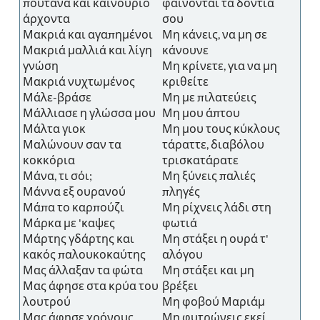
πουτάνα και καινούριο
φαίνονται τα δόντια
άρχοντα
σου
Μακριά και αγαπημένοι
Μη κάνεις, να μη σε
Μακριά μαλλιά και λίγη
κάνουνε
γνώση
Μη κρίνετε, για να μη
Μακριά νυχτωμένος
κριθείτε
Μάλε-βράσε
Μη με πιλατεύεις
Μάλλιασε η γλώσσα μου
Μη μου άπτου
Μάλτα γιοκ
Μη μου τους κύκλους
Μαλώνουν σαν τα
τάραττε, διαβόλου
κοκκόρια
τρισκατάρατε
Μάνα, τι σόι;
Μη ξύνεις παλιές
Μάννα εξ ουρανού
πληγές
Μάπα το καρπούζι
Μη ρίχνεις λάδι στη
Μάρκα με 'καψες
φωτιά
Μάρτης γδάρτης και
Μη στάξει η ουρά τ'
κακός παλουκοκαύτης
αλόγου
Μας άλλαξαν τα φώτα
Μη στάξει και μη
Μας άφησε στα κρύα του
βρέξει
λουτρού
Μη φοβού Μαριάμ
Μας άφησε χρόνους
Μη φυτρώνεις εκεί