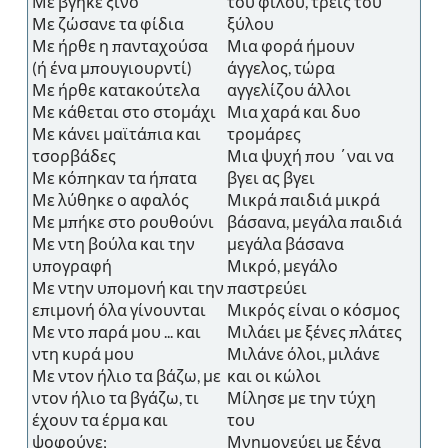
Με βγήκε ξινό
του φίλου, τρεις του
Με ζώσανε τα φίδια
ξύλου
Με ήρθε η πανταχούσα
Μια φορά ήμουν
(ή ένα μπουγιουρντί)
άγγελος, τώρα
Με ήρθε κατακούτελα
αγγελίζου άλλοι
Με κάθεται στο στομάχι
Μια χαρά και δυο
Με κάνει μαϊτάπια και
τρομάρες
τσορβάδες
Μια ψυχή που ΄ναι να
Με κόπηκαν τα ήπατα
βγει ας βγει
Με λύθηκε ο αφαλός
Μικρά παιδιά μικρά
Με μπήκε στο ρουθούνι
βάσανα, μεγάλα παιδιά
Με ντη βούλα και την
μεγάλα βάσανα
υπογραφή
Μικρό, μεγάλο
Με ντην υπομονή και την
παστρεύει
επιμονή όλα γίνουνται
Μικρός είναι ο κόσμος
Με ντο παρά μου ... και
Μιλάει με ξένες πλάτες
ντη κυρά μου
Μιλάνε όλοι, μιλάνε
Με ντον ήλιο τα βάζω, με
και οι κώλοι
ντον ήλιο τα βγάζω, τι
Μίλησε με την τύχη
έχουν τα έρμα και
του
ψοφούνε;
Μνημονεύει με ξένα