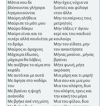
Μάτια που δε
Μην έχεις νύχια να
βλέπουνται γλήγορα
ξυστείς και φύλαγε
λησμονιούνται
ντον άλλο
Μαύρη αλήθεια
Μην τα παίρνεις τοις
Μαύρισε το μάτι μου
μετρητοίς
Μαύρο δάκρυ
Μην τάξεις τ' άγιου
Μαύρο είναι και το
κερί και του παιδιού
πιπέρι αλλά πουλιέται με
κουλούρι
το δράμι
Μην τον είδατε, μην
Μαύρος κι άραχνος
τον απαντήσατε
Μάχαιρα έδωσες,
Μήνας μπαίνει , μήνας
μάχαιρα θα λάβεις
βγαίνει
Με ανέβηκε το αίμα στο
Μήτε φωνή, μήτε
κεφάλι
ακρόαση
Με αυτά και με αυτά
Μια μάρη και τι μαρή!
Με άφησε στο ποδάρι
Μια σου και μια μου
του
Μια του κλέφτη, δυο
Με βγαίνει η ψυχή
του κλέφτη, τρεις και
ανάποδα
την κακή του μέρα
Με βγήκε απέ ντη μύτη
Μια του φίλου, δυο