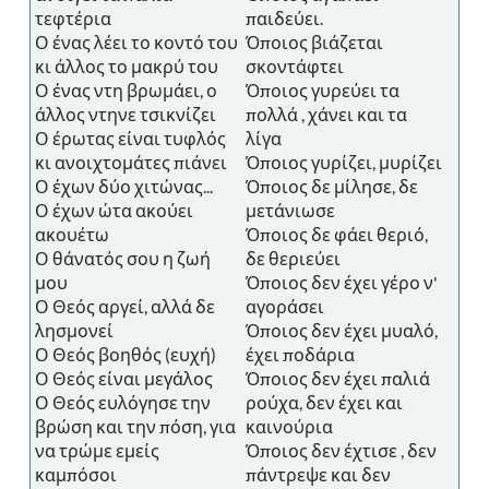
τεφτέρια
παιδεύει.
Ο ένας λέει το κοντό του
Όποιος βιάζεται
κι άλλος το μακρύ του
σκοντάφτει
Ο ένας ντη βρωμάει, ο
Όποιος γυρεύει τα
άλλος ντηνε τσικνίζει
πολλά , χάνει και τα
Ο έρωτας είναι τυφλός
λίγα
κι ανοιχτομάτες πιάνει
Όποιος γυρίζει, μυρίζει
Ο έχων δύο χιτώνας...
Όποιος δε μίλησε, δε
Ο έχων ώτα ακούει
μετάνιωσε
ακουέτω
Όποιος δε φάει θεριό,
Ο θάνατός σου η ζωή
δε θεριεύει
μου
Όποιος δεν έχει γέρο ν'
Ο Θεός αργεί, αλλά δε
αγοράσει
λησμονεί
Όποιος δεν έχει μυαλό,
Ο Θεός βοηθός (ευχή)
έχει ποδάρια
Ο Θεός είναι μεγάλος
Όποιος δεν έχει παλιά
Ο Θεός ευλόγησε την
ρούχα, δεν έχει και
βρώση και την πόση, για
καινούρια
να τρώμε εμείς
Όποιος δεν έχτισε , δεν
καμπόσοι
πάντρεψε και δεν