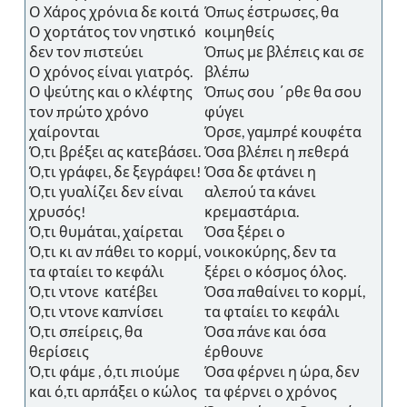
Ο Χάρος χρόνια δε κοιτά
Όπως έστρωσες, θα
Ο χορτάτος τον νηστικό
κοιμηθείς
δεν τον πιστεύει
Όπως με βλέπεις και σε
Ο χρόνος είναι γιατρός.
βλέπω
Ο ψεύτης και ο κλέφτης
Όπως σου ΄ρθε θα σου
τον πρώτο χρόνο
φύγει
χαίρονται
Όρσε, γαμπρέ κουφέτα
Ό,τι βρέξει ας κατεβάσει.
Όσα βλέπει η πεθερά
Ό,τι γράφει, δε ξεγράφει!
Όσα δε φτάνει η
Ό,τι γυαλίζει δεν είναι
αλεπού τα κάνει
χρυσός!
κρεμαστάρια.
Ό,τι θυμάται, χαίρεται
Όσα ξέρει ο
Ό,τι κι αν πάθει το κορμί,
νοικοκύρης, δεν τα
τα φταίει το κεφάλι
ξέρει ο κόσμος όλος.
Ό,τι ντονε κατέβει
Όσα παθαίνει το κορμί,
Ό,τι ντονε καπνίσει
τα φταίει το κεφάλι
Ό,τι σπείρεις, θα
Όσα πάνε και όσα
θερίσεις
έρθουνε
Ό,τι φάμε , ό,τι πιούμε
Όσα φέρνει η ώρα, δεν
και ό,τι αρπάξει ο κώλος
τα φέρνει ο χρόνος