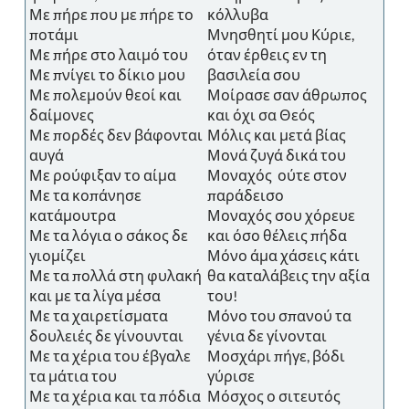
Με πήρε που με πήρε το
κόλλυβα
ποτάμι
Μνησθητί μου Κύριε,
Με πήρε στο λαιμό του
όταν έρθεις εν τη
Με πνίγει το δίκιο μου
βασιλεία σου
Με πολεμούν θεοί και
Μοίρασε σαν άθρωπος
δαίμονες
και όχι σα Θεός
Με πορδές δεν βάφονται
Μόλις και μετά βίας
αυγά
Μονά ζυγά δικά του
Με ρούφιξαν το αίμα
Μοναχός ούτε στον
Με τα κοπάνησε
παράδεισο
κατάμουτρα
Μοναχός σου χόρευε
Με τα λόγια ο σάκος δε
και όσο θέλεις πήδα
γιομίζει
Μόνο άμα χάσεις κάτι
Με τα πολλά στη φυλακή
θα καταλάβεις την αξία
και με τα λίγα μέσα
του!
Με τα χαιρετίσματα
Μόνο του σπανού τα
δουλειές δε γίνουνται
γένια δε γίνονται
Με τα χέρια του έβγαλε
Μοσχάρι πήγε, βόδι
τα μάτια του
γύρισε
Με τα χέρια και τα πόδια
Μόσχος ο σιτευτός