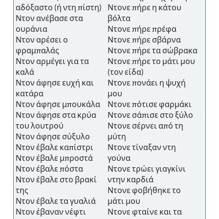
αδόξαστο (ή ντη πίστη)
Ντονε πήρε η κάτου
Ντον ανέβασε στα
βόλτα
ουράνια
Ντονε πήρε πρέφα
Ντον αρέσει ο
Ντονε πήρε σβάρνα
φραμπαλάς
Ντονε πήρε τα σώβρακα
Ντον αρμέγει για τα
Ντονε πήρε το μάτι μου
καλά
(τον είδα)
Ντον άφησε ευχή και
Ντονε πονάει η ψυχή
κατάρα
μου
Ντον άφησε μπουκάλα
Ντονε πότισε φαρμάκι
Ντον άφησε στα κρύα
Ντονε σάπισε στο ξύλο
του λουτρού
Ντονε σέρνει από τη
Ντον άφησε σύξυλο
μύτη
Ντον έβαλε καπίστρι
Ντονε τίναξαν ντη
Ντον έβαλε μπροστά
γούνα
Ντον έβαλε πόστα
Ντονε τρώει γιαγκίνι
Ντον έβαλε στο βρακί
ντην καρδιά
της
Ντονε φοβήθηκε το
Ντον έβαλε τα γυαλιά
μάτι μου
Ντον έβαναν νέφτι
Ντονε φταίνε και τα