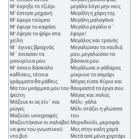
Μ' έπρηξε το τζιέρι
μεγάλο λόγο μην πεις
Μ' έστησε μηχανή
Μεγάλη η χάρη της
Μ' έφερε τούμπα
Μεγάλη μαλαγάνα
Μ' έφυγε το καφάσι
Μεγάλο ρεγάλο σ΄
Μ' έψησε το ψάρι στα
έφερε!
χείλη
Μεγάλος και τρανός
Μ΄ έγινες βραχνάς
Μεγαλώσαν τα παιδιά
Μ΄ έπιασαν τα
μου, μεγαλώσαν τα
μπουρίνια μου
βάσανα μου
Μ' όποιο δάσκαλο
Μεγάλωσε ο γάδαρος
καθίσεις, τέτοια
μίκρυνε το σαμάρι
γράμματα θα μάθεις
Μέγας είσαι Κύριε και
Μα τον μπάρμπα μου τον
θαυμαστά τα έργα σου
ψεύτη
Μέγας και πολύς
Μάζευε κι ας είν΄ και
Μέλι- γάλα
ρώγες
Μέλι στάζει η γλώσσα
Μαζεύει υπογραφές
του
Μαζευτήκανε οι παλαβοί
Μεροδούλι, μεροφάι
να φαν του γνωστικού
Μες στην καλη χαρά
ντο βιό
Μετά απέ μένα χορτάρι