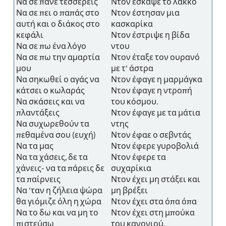
Να σε πάνε τέσσερεις
Ντον έσκαψε το λάκκο
Να σε πει ο παπάς στο
Ντον έστησαν μια
αυτή και ο διάκος στο
κασκαρίκα
κεφάλι
Ντον έστριψε η βίδα
Να σε πω ένα λόγο
ντου
Να σε πω την αμαρτία
Ντον έταξε τον ουρανό
μου
με τ' άστρα
Να σηκωθεί ο αγάς να
Ντον έφαγε η μαρμάγκα
κάτσει ο κωλαράς
Ντον έφαγε η ντροπή
Να σκάσεις και να
του κόσμου.
πλαντάξεις
Ντον έφαγε με τα μάτια
Να συχωρεθούν τα
ντης
πεθαμένα σου (ευχή)
Ντον έφαε ο σεβντάς
Να τα μας
Ντον έφερε γυροβολιά
Να τα χάσεις, δε τα
Ντον έφερε τα
χάνεις- να τα πάρεις δε
συχαρίκια
τα παίρνεις
Ντον έχει μη στάξει και
Να 'ταν η ζήλεια ψώρα
μη βρέξει
θα γιόμιζε όλη η χώρα
Ντον έχει στα όπα όπα
Να το δω και να μη το
Ντον έχει στη μπούκα
πιστεύσω
του κανονιού.