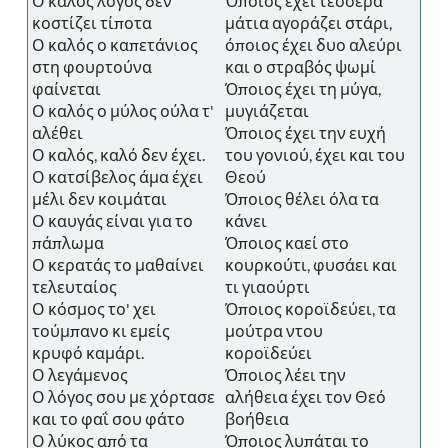
Ο καλός λόγος δεν
Όποιος έχει τέσσερα
κοστίζει τίποτα
μάτια αγοράζει στάρι,
Ο καλός ο καπετάνιος
όποιος έχει δυο αλεύρι
στη φουρτούνα
και ο στραβός ψωμί
φαίνεται
Όποιος έχει τη μύγα,
Ο καλός ο μύλος ούλα τ'
μυγιάζεται
αλέθει
Όποιος έχει την ευχή
Ο καλός, καλό δεν έχει.
του γονιού, έχει και του
Ο κατσίβελος άμα έχει
Θεού
μέλι δεν κοιμάται
Όποιος θέλει όλα τα
Ο καυγάς είναι για το
κάνει
πάπλωμα
Όποιος καεί στο
Ο κερατάς το μαθαίνει
κουρκούτι, φυσάει και
τελευταίος
τι γιαούρτι
Ο κόσμος το' χει
Όποιος κοροϊδεύει, τα
τούμπανο κι εμείς
μούτρα ντου
κρυφό καμάρι.
κοροϊδεύει
Ο λεγάμενος
Όποιος λέει την
Ο λόγος σου με χόρτασε
αλήθεια έχει τον Θεό
και το φαΐ σου φάτο
βοήθεια
Ο λύκος από τα
Όποιος λυπάται το