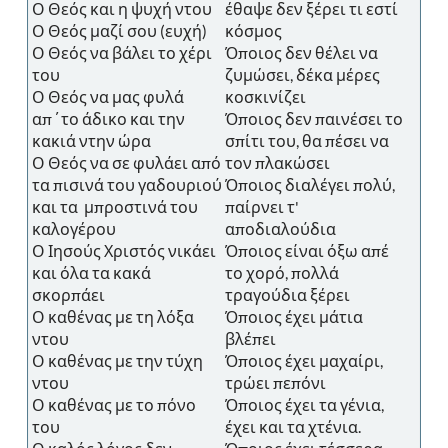
Ο Θεός και η ψυχή ντου
έθαψε δεν ξέρει τι εστί
Ο Θεός μαζί σου (ευχή)
κόσμος
Ο Θεός να βάλει το χέρι
Όποιος δεν θέλει να
του
ζυμώσει, δέκα μέρες
Ο Θεός να μας φυλά
κοσκινίζει
απ΄το άδικο και την
Όποιος δεν παινέσει το
κακιά ντην ώρα
σπίτι του, θα πέσει να
Ο Θεός να σε φυλάει από
τον πλακώσει
τα πισινά του γαδουριού
Όποιος διαλέγει πολύ,
και τα μπροστινά του
παίρνει τ'
καλογέρου
αποδιαλούδια
Ο Ιησούς Χριστός νικάει
Όποιος είναι όξω απέ
και όλα τα κακά
το χορό, πολλά
σκορπάει
τραγούδια ξέρει
Ο καθένας με τη λόξα
Όποιος έχει μάτια
ντου
βλέπει
Ο καθένας με την τύχη
Όποιος έχει μαχαίρι,
ντου
τρώει πεπόνι
Ο καθένας με το πόνο
Όποιος έχει τα γένια,
του
έχει και τα χτένια.