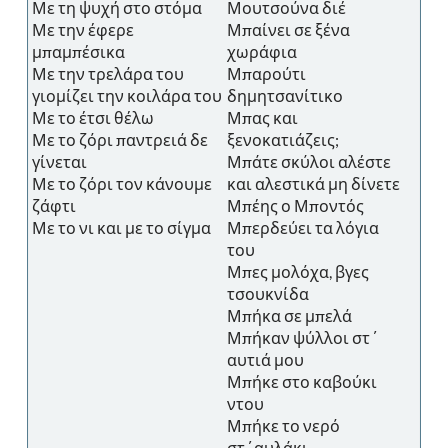
Με τη ψυχή στο στόμα
Μουτσούνα διέ
Με την έφερε
Μπαίνει σε ξένα
μπαμπέσικα
χωράφια
Με την τρελάρα του
Μπαρούτι
γιομίζει την κοιλάρα του
δημητσανίτικο
Με το έτσι θέλω
Μπας και
Με το ζόρι παντρειά δε
ξενοκατιάζεις;
γίνεται
Μπάτε σκύλοι αλέστε
Με το ζόρι τον κάνουμε
και αλεστικά μη δίνετε
ζάφτι
Μπέης ο Μποντός
Με το νι και με το σίγμα
Μπερδεύει τα λόγια
του
Μπες μολόχα, βγες
τσουκνίδα
Μπήκα σε μπελά
Μπήκαν ψύλλοι στ΄
αυτιά μου
Μπήκε στο καβούκι
ντου
Μπήκε το νερό
στ΄αυλάκι