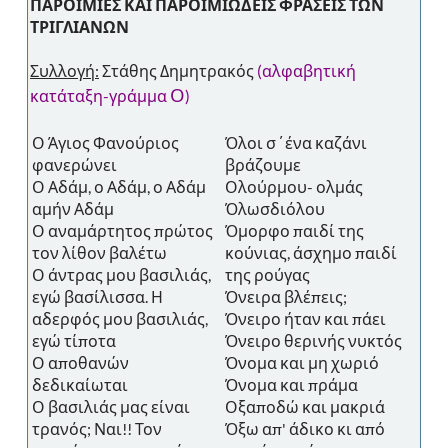
ΠΑΡΟΙΜΙΕΣ ΚΑΙ ΠΑΡΟΙΜΙΩΔΕΙΣ ΦΡΑΣΕΙΣ ΤΩΝ
ΤΡΙΓΛΙΑΝΩΝ
Συλλογή:
Στάθης Δημητρακός
(αλφαβητική
Ο
κατάταξη-γράμμα
)
Ο Άγιος Φανούριος
Όλοι σ΄ένα καζάνι
φανερώνει
βράζουμε
Ο Αδάμ, ο Αδάμ, ο Αδάμ
Ολούρμου- ολμάς
αμήν Αδάμ
Όλωσδιόλου
Ο αναμάρτητος πρώτος
Όμορφο παιδί της
τον λίθον βαλέτω
κούνιας, άσχημο παιδί
Ο άντρας μου βασιλιάς,
της ρούγας
εγώ βασίλισσα. Η
Όνειρα βλέπεις;
αδερφός μου βασιλιάς,
Όνειρο ήταν και πάει
εγώ τίποτα
Όνειρο θερινής νυκτός
Ο αποθανών
Όνομα και μη χωριό
δεδικαίωται
Όνομα και πράμα
Ο βασιλιάς μας είναι
Οξαποδώ και μακριά
τρανός; Ναι!! Τον
Όξω απ' άδικο κι από