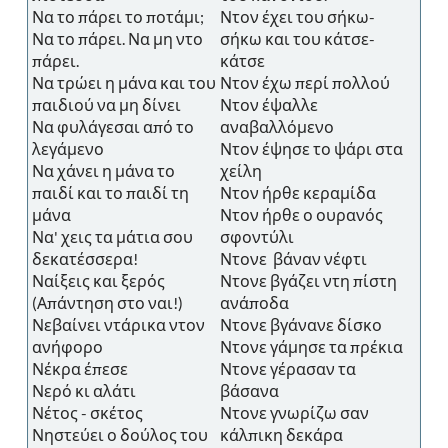
Να το πάρει το ποτάμι;
Ντον έχει του σήκω-
Να το πάρει. Να μη ντο
σήκω και του κάτσε-
πάρει.
κάτσε
Να τρώει η μάνα και του
Ντον έχω περί πολλού
παιδιού να μη δίνει
Ντον έψαλλε
Να φυλάγεσαι από το
αναβαλλόμενο
λεγάμενο
Ντον έψησε το ψάρι στα
Να χάνει η μάνα το
χείλη
παιδί και το παιδί τη
Ντον ήρθε κεραμίδα
μάνα
Ντον ήρθε ο ουρανός
Να' χεις τα μάτια σου
σφοντύλι
δεκατέσσερα!
Ντονε βάναν νέφτι
Ναίξεις και ξερός
Ντονε βγάζει ντη πίστη
(Απάντηση στο ναι!)
ανάποδα
Νεβαίνει ντάρικα ντον
Ντονε βγάνανε δίσκο
ανήφορο
Ντονε γάμησε τα πρέκια
Νέκρα έπεσε
Ντονε γέρασαν τα
Νερό κι αλάτι
βάσανα
Νέτος - σκέτος
Ντονε γνωρίζω σαν
Νηστεύει ο δούλος του
κάλπικη δεκάρα