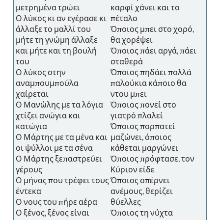
μετρημένα τρώει
καρφί χάνει και το
Ο λύκος κι αν εγέρασε κι
πέταλο
άλλαξε το μαλλί του
Όποιος μπει στο χορό,
μήτε τη γνώμη άλλαξε
θα χορέψει
και μήτε και τη βουλή
Όποιος πάει αργά, πάει
του
σταθερά
Ο λύκος στην
Όποιος πηδάει πολλά
αναμπουμπούλα
παλούκια κάποιο θα
χαίρεται
ντου μπει
Ο Μανώλης με τα λόγια
Όποιος πονεί στο
χτίζει ανώγια και
γιατρό πλαλεί
κατώγια
Όποιος πορπατεί
Ο Μάρτης με τα μένα και
μαζώνει, όποιος
οι ψύλλοι με τα σένα
κάθεται μαργώνει
Ο Μάρτης ξεπαστρεύει
Όποιος πρόφτασε, τον
γέρους
Κύριον είδε
Ο μήνας που τρέφει τους
Όποιος σπέρνει
έντεκα
ανέμους, θερίζει
Ο νους του πήρε αέρα
θύελλες
Ο ξένος, ξένος είναι
Όποιος τη νύχτα