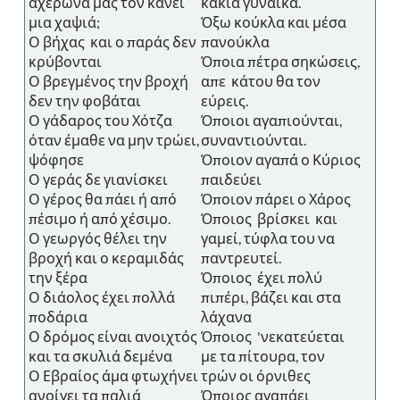
αχερώνα μας τον κάνει
κακιά γυναίκα.
μια χαψιά;
Όξω κούκλα και μέσα
Ο βήχας και ο παράς δεν
πανούκλα
κρύβονται
Όποια πέτρα σηκώσεις,
Ο βρεγμένος την βροχή
απε κάτου θα τον
δεν την φοβάται
εύρεις.
Ο γάδαρος του Χότζα
Όποιοι αγαπιούνται,
όταν έμαθε να μην τρώει,
συναντιούνται.
ψόφησε
Όποιον αγαπά ο Κύριος
Ο γεράς δε γιανίσκει
παιδεύει
Ο γέρος θα πάει ή από
Όποιον πάρει ο Χάρος
πέσιμο ή από χέσιμο.
Όποιος βρίσκει και
Ο γεωργός θέλει την
γαμεί, τύφλα του να
βροχή και ο κεραμιδάς
παντρευτεί.
την ξέρα
Όποιος έχει πολύ
Ο διάολος έχει πολλά
πιπέρι, βάζει και στα
ποδάρια
λάχανα
Ο δρόμος είναι ανοιχτός
Όποιος 'νεκατεύεται
και τα σκυλιά δεμένα
με τα πίτουρα, τον
Ο Εβραίος άμα φτωχήνει
τρών οι όρνιθες
ανοίγει τα παλιά
Όποιος αγαπάει