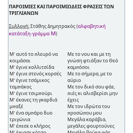
ΠΑΡΟΙΜΙΕΣ ΚΑΙ ΠΑΡΟΙΜΙΩΔΕΙΣ ΦΡΑΣΕΙΣ ΤΩΝ
ΤΡΙΓΛΙΑΝΩΝ
Συλλογή:
Στάθης Δημητρακός (
αλφαβητική
Μ
κατάταξη-γράμμα
)
Μ' αυτό το πλευρό να
Με το νου και με τη
κοιμάσαι
γνώση φτιάξαν το Θεό
Μ' έγινε κολλιτσίδα
καμπόσοι
Μ' έγινε στενός κορσές
Με το σήμερα, με το
Μ' έγινε τσάμικος
αύριο
ταμπάκος
Με τον δικό σου φάε,
Μ' έγινε τσιμπούρι
πιές κι αλισβερίσι μην
Μ' έκανες τη γκαρδιά
έχεις
μπαξέ
Με τον ιδρώτα του
Μ' ένα σμπάρο δυο
προσώπου μου
τριγώνια
Μεγάλα καράβια,
Μ' έπεσε ο κλήρος
μεγάλες φουρτούνες
Μ' έπιασε κότσο
Μεγάλη βούκα φάε,