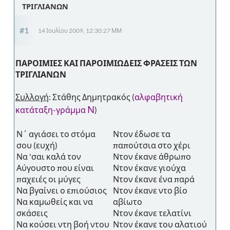
ΤΡΙΓΛΙΑΝΩΝ
#1
14 Ιουλίου 2009, 12:30:27 ΜΜ
ΠΑΡΟΙΜΙΕΣ ΚΑΙ ΠΑΡΟΙΜΙΩΔΕΙΣ ΦΡΑΣΕΙΣ ΤΩΝ
ΤΡΙΓΛΙΑΝΩΝ
Συλλογή
: Στάθης Δημητρακός (
αλφαβητική
Ν
κατάταξη-γράμμα
)
Ν΄ αγιάσει το στόμα
Ντον έδωσε τα
σου (ευχή)
παπούτσια στο χέρι
Να 'σαι καλά τον
Ντον έκανε άθρωπο
Αύγουστο που είναι
Ντον έκανε γιούχα
παχειές οι μύγες
Ντον έκανε ένα παρά
Να βγαίνει ο επιούσιος
Ντον έκανε ντο βίο
Να καμωθείς και να
αβίωτο
σκάσεις
Ντον έκανε τελατίνι
Να κούσει ντη βοή ντου
Ντον έκανε του αλατιού