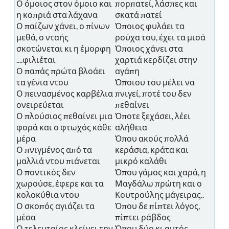
Ο όμοιος στον όμοιο και
πορπατεί, λάσπες και
η κοπριά στα λάχανα
σκατά πατεί
Ο παίζων χάνει, ο πίνων
Όποιος φυλάει τα
μεθά, ο νταής
ρούχα του, έχει τα μισά
σκοτώνεται κι η έμορφη
Όποιος χάνει στα
....φιλιέται
χαρτιά κερδίζει στην
Ο παπάς πρώτα βλοάει
αγάπη
τα γένια ντου
Όποιου του μέλει να
Ο πεινασμένος καρβέλια
πνιγεί, ποτέ του δεν
ονειρεύεται
πεθαίνει
Ο πλούσιος πεθαίνει μια
Όποτε ξεχάσει, λέει
φορά και ο φτωχός κάθε
αλήθεια
μέρα
Όπου ακούς πολλά
Ο πνιγμένος από τα
κεράσια, κράτα και
μαλλιά ντου πιάνεται
μικρό καλάθι
Ο ποντικός δεν
Όπου γάμος και χαρά, η
χωρούσε, έφερε και τα
Μαγδάλω πρώτη και ο
κολοκύθια ντου
Κουτρούλης μάγειρας..
Ο σκοπός αγιάζει τα
Όπου δε πίπτει λόγος,
μέσα
πίπτει ράβδος
Ο τελευταίος κλείνει την
Όπου δύο κι αυτός