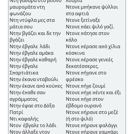
Ντη γαδάρα στο βουνό
λουριά
μαυρομάτα ντη
Ντονε μπήκανε ψύλλοι
φωνάζου
στα αφτιά
Ντη ντύφλα μες στα
Ντονε ξετίναξε
μάτια σου
Ντονε πάει ψιλό γαζί.
Ντην βγάζει και δε την
Ντονε πάτησε στον
βγάζει
κάλο
Ντην έβγαλε λάδι
Ντονε πέρασε από χίλια
Ντην έβγαλε αμάκα
κόσκινα
Ντην έβγαλε καθαρή
Ντονε πέρασε γενεές
Ντην έβγαλε
δεκατέσσερες.
Σπαρτιάτικα
Ντονε πήγανε στο
Ντην έκανα νταβούλι
φρέσκο
Ντην έκανε από κούπες
Ντονε πήγε ζουμί
Ντην έπαθε σαν
Ντονε πήγε πέντε και έξι
αγράμματος
Ντονε πήγε στον
Ντην έφαε στο Δόξα
έβδομο ουρανό
Πατρί
Ντονε πήρανε στο μεζέ
Ντι καφαλής
(ή στο ψιλό)
Ντον έβγαλε το λάδι
Ντονε πήρανε φαλάγγι
Ντον άλλαξε ντον
Ντονε πήρανε χαμπάρι