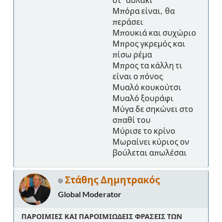
Μπόρα είναι, θα
περάσει
Μπουκιά και συχώριο
Μπρος γκρεμός και
πίσω ρέμα
Μπρος τα κάλλη τι
είναι ο πόνος
Μυαλό κουκούτσι
Μυαλό ξουράφι
Μύγα δε σηκώνει στο
σπαθί του
Μύρισε το κρίνο
Μωραίνει κύριος ον
βούλεται απωλέσαι
Στάθης Δημητρακός
Global Moderator
ΠΑΡΟΙΜΙΕΣ ΚΑΙ ΠΑΡΟΙΜΙΩΔΕΙΣ ΦΡΑΣΕΙΣ ΤΩΝ