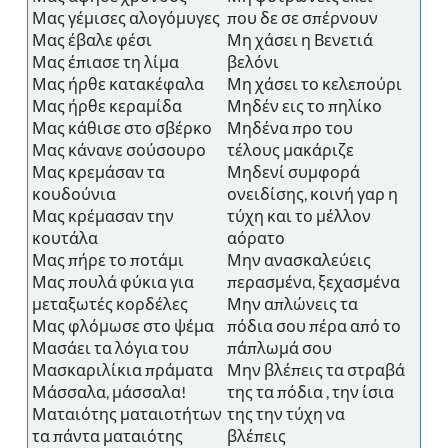
Μας γέμισες αλογόμυγες
που δε σε σπέρνουν
Μας έβαλε φέσι
Μη χάσει η Βενετιά
Μας έπιασε τη λίμα
βελόνι
Μας ήρθε κατακέφαλα
Μη χάσει το κελεπούρι
Μας ήρθε κεραμίδα
Μηδέν εις το πηλίκο
Μας κάθισε στο σβέρκο
Μηδένα προ του
Μας κάνανε σούσουρο
τέλους μακάριζε
Μας κρεμάσαν τα
Μηδενί συμφορά
κουδούνια
ονειδίσης, κοινή γαρ η
Μας κρέμασαν την
τύχη και το μέλλον
κουτάλα
αόρατο
Μας πήρε το ποτάμι
Μην ανασκαλεύεις
Μας πουλά φύκια για
περασμένα, ξεχασμένα
μεταξωτές κορδέλες
Μην απλώνεις τα
Μας φλόμωσε στο ψέμα
πόδια σου πέρα από το
Μασάει τα λόγια του
πάπλωμά σου
Μασκαριλίκια πράματα
Μην βλέπεις τα στραβά
Μάσσαλα, μάσσαλα!
της τα πόδια , την ίσια
Ματαιότης ματαιοτήτων
της την τύχη να
τα πάντα ματαιότης
βλέπεις