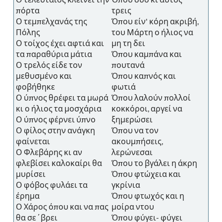
πόρτα
τρεις
Ο τεμπελχανάς της
Όπου είν' κόρη ακριβή,
Πόλης
του Μάρτη ο ήλιος να
Ο τοίχος έχει αφτιά και
μη τη δει
τα παραθύρια μάτια
Όπου καμπάνα και
Ο τρελός είδε τον
πουτανά
μεθυσμένο και
Όπου καπνός και
φοβήθηκε
φωτιά
Ο ύπνος θρέφει τα μωρά
Όπου λαλούν πολλοί
κι ο ήλιος τα μοσχάρια
κοκκόροι, αργεί να
Ο ύπνος φέρνει ύπνο
ξημερώσει
Ο φίλος στην ανάγκη
Όπου να τον
φαίνεται
ακουμπήσεις,
Ο Φλεβάρης κι αν
λερώνεσαι
φλεβίσει καλοκαίρι θα
Όπου το βγάλει η άκρη
μυρίσει
Όπου φτώχεια και
Ο φόβος φυλάει τα
γκρίνια
έρημα
Όπου φτωχός και η
Ο Χάρος όπου και να πας
μοίρα ντου
θα σε΄βρει
Όπου φύγει- φύγει