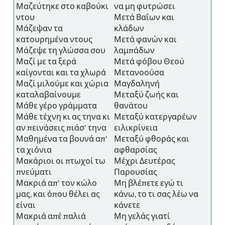
Μαζεύτηκε στο καβούκι
να μη φυτρώσει
ντου
Μετά Βαΐων και
Μάζεψαν τα
κλάδων
κατουρημένα ντους
Μετά φανών και
Μάζεψε τη γλώσσα σου
λαμπάδων
Μαζί με τα ξερά
Μετά φόβου Θεού
καίγονται και τα χλωρά
Μετανοούσα
Μαζί μιλούμε και χώρια
Μαγδαληνή
καταλαβαίνουμε
Μεταξύ ζωής και
Μάθε γέρο γράμματα
θανάτου
Μάθε τέχνη κι ας τηνα κι
Μεταξύ κατεργαρέων
αν πεινάσεις πιάσ' τηνα
ειλικρίνεια
Μαθημένα τα βουνά απ'
Μεταξύ φθοράς και
τα χιόνια
αφθαρσίας
Μακάριοι οι πτωχοί τω
Μέχρι Δευτέρας
πνεύματι
Παρουσίας
Μακριά απ' τον κώλο
Μη βλέπετε εγώ τι
μας, και όπου θέλει ας
κάνω, το τι σας λέω να
είναι
κάνετε
Μακριά απέ παλιά
Μη γελάς γιατί