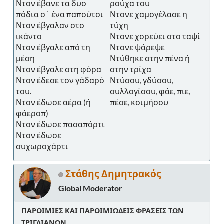
Ντον έβανε τα δυο
ρούχα του
πόδια σ΄ ένα παπούτσι
Ντονε χαμογέλασε η
Ντον έβγαλαν στο
τύχη
ικάντο
Ντονε χορεύει στο ταψί
Ντον έβγαλε από τη
Ντονε ψάρεψε
μέση
Ντύθηκε στην πένα ή
Ντον έβγαλε στη φόρα
στην τρίχα
Ντον έδεσε τον γάδαρό
Ντύσου, γδύσου,
του.
συλλογίσου, φάε, πιε,
Ντον έδωσε αέρα (ή
πέσε, κοιμήσου
φάεροπ)
Ντον έδωσε πασαπόρτι
Ντον έδωσε
συχωροχάρτι
Στάθης Δημητρακός
Global Moderator
ΠΑΡΟΙΜΙΕΣ ΚΑΙ ΠΑΡΟΙΜΙΩΔΕΙΣ ΦΡΑΣΕΙΣ ΤΩΝ
ΤΡΙΓΛΙΑΝΩΝ