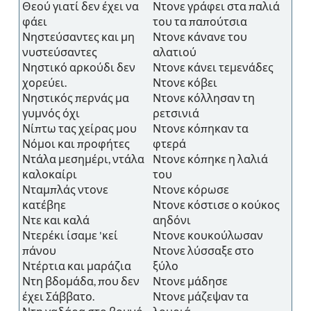
Θεού γιατί δεν έχει να
Ντονε γράφει στα παλιά
φάει
του τα παπούτσια
Νηστεύσαντες και μη
Ντονε κάνανε του
νυστεύσαντες
αλατιού
Νηστικό αρκούδι δεν
Ντονε κάνει τεμενάδες
χορεύει.
Ντονε κόβει
Νηστικός περνάς μα
Ντονε κόλλησαν τη
γυμνός όχι
ρετσινιά
Νίπτω τας χείρας μου
Ντονε κόπηκαν τα
Νόμοι και προφήτες
φτερά
Ντάλα μεσημέρι, ντάλα
Ντονε κόπηκε η λαλιά
καλοκαίρι
του
Νταμπλάς ντονε
Ντονε κόρωσε
κατέβηε
Ντονε κόστισε ο κούκος
Ντε και καλά
αηδόνι
Ντερέκι ίσαμε 'κεί
Ντονε κουκούλωσαν
πάνου
Ντονε λύσσαξε στο
Ντέρτια και μαράζια
ξύλο
Ντη βδομάδα, που δεν
Ντονε μάδησε
έχει Σάββατο.
Ντονε μάζεψαν τα