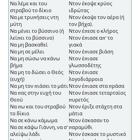
Να λέμε και του
Ντον έκοψε κρύος
στραβού το δίκιο
ιδρώτας
Να με τρυπήσεις ντη
Ντον έκοψε τον αέρα (ή
μύτη
τον βήχα).
Να μένει το βύσσινο (ή
Ντον έπεσε ο κλήρος
λείπει το βύσσινο)
Ντον έπιασε απ' το
Να μη βασκαθεί
γιακά
Να μη σε μέλει
Ντον έπιασε βιάση
Να μη σώσω να κάνω
Ντον έπιασε
βήμα
γλωσσοδέτης
Να μη το δώσει ο Θεός
Ντον έπιασε
(ευχή)
λογοδιάρροια
Να μη τον πιάσει το μάτι
Ντον έπιασε στα πράσα
Να πας στην ευχή του
Ντον έπιασε τεταρταίος
Θεού
πυρετός
Να πω και του στραβού
Ντον έριξε στάχτη στα
το δίκιο
μάτια
Να σε κάνω κάμωμα
Ντον έσκασαν το
Να σε κάψω Γιάννη, να σ'
παραμύθι
αλείψω λάδι
Ντον έσκασε το μυστικό