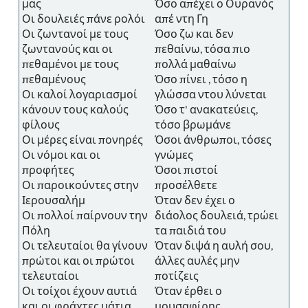
μας
Όσο απέχει ο Ουρανός
Οι δουλειές πάνε ρολόι
απέ ντη Γη
Οι ζωντανοί με τους
Όσο ζω και δεν
ζωντανούς και οι
πεθαίνω, τόσα πιο
πεθαμένοι με τους
πολλά μαθαίνω
πεθαμένους
Όσο πίνει , τόσο η
Οι καλοί λογαριασμοί
γλώσσα ντου λύνεται
κάνουν τους καλούς
Όσο τ' ανακατεύεις,
φίλους
τόσο βρωμάνε
Οι μέρες είναι πονηρές
Όσοι άνθρωποι, τόσες
Οι νόμοι και οι
γνώμες
προφήτες
Όσοι πιστοί
Οι παροικούντες στην
προσέλθετε
Ιερουσαλήμ
Όταν δεν έχει ο
Οι πολλοί παίρνουν την
διάολος δουλειά, τρώει
Πόλη
τα παιδιά του
Οι τελευταίοι θα γίνουν
Όταν διψά η αυλή σου,
πρώτοι και οι πρώτοι
άλλες αυλές μην
τελευταίοι
ποτίζεις
Οι τοίχοι έχουν αυτιά
Όταν έρθει ο
και οι φράχτες μάτια.
μουσαφίρης ,