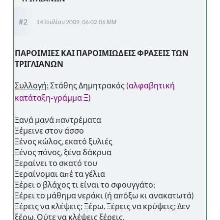
#2
14 Ιουλίου 2009, 06:02:06 ΜΜ
ΠΑΡΟΙΜΙΕΣ ΚΑΙ ΠΑΡΟΙΜΙΩΔΕΙΣ ΦΡΑΣΕΙΣ ΤΩΝ
ΤΡΙΓΛΙΑΝΩΝ
Συλλογή:
Στάθης Δημητρακός
(αλφαβητική
Ξ
κατάταξη-γράμμα
)
Ξανά μανά παντρέματα
Ξέμεινε στον άσσο
Ξένος κώλος, εκατό ξυλιές
Ξένος πόνος, ξένα δάκρυα
Ξεραίνει το σκατό του
Ξεραίνομαι απέ τα γέλια
Ξέρει ο βλάχος τι είναι το σφουγγάτο;
Ξέρει το μάθημα νεράκι (ή απόξω κι ανακατωτά)
Ξέρεις να κλέψεις; Ξέρω. Ξέρεις να κρύψεις; Δεν
ξέρω. Ούτε να κλέψεις ξέρεις.