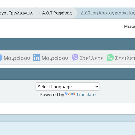
γοι Τριγλιανών.
Α.Ο.Τ Ραφήνας
Διάθεση Κάρτας Διαρκείας
Μετα
Μοιράσου
Μοιράσου
Στείλετε
Στείλε
Powered by
Translate