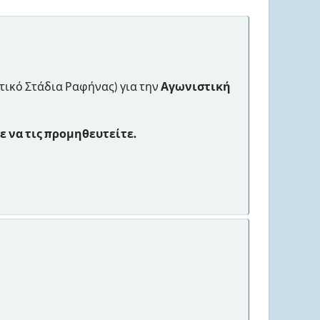
οτικό Στάδια Ραφήνας) για την
Αγωνιστική
ε να τις προμηθευτείτε.