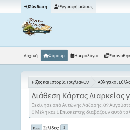
Σύνδεση
Εγγραφή μέλους
Αρχική
Φόρουμ
Ημερολόγιο
Εικονοθή
Ρίζες και Ιστορία Τριγλιανών
Αθλητικοί Σύλλο
Διάθεση Κάρτας Διαρκείας 
Ξεκίνησε από Αντώνης Λαζαρής, 09 Αυγούστο
0 Μέλη και 1 Επισκέπτης διαβάζουν αυτό το 
Σελίδες
1
Κάτω