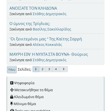
ΑΝΟΙΞΑΤΕ ΤΟΝ ΚΛΗΔΟΝΑ
Ξεκίνησε από
Στάθης Δημητρακός
Ο ύμνος της Τρίγλιας;
Ξεκίνησε από
Βασίλης Σακελλαρίδης
¨Οι ξενιτεμένοι μας " Της Καίτης Σαρρή
Ξεκίνησε από
Αλέκος Κοκκαλάς
ΜΑΥΡΗ ΕΙΝ' Η ΝΥΧΤΑ ΣΤΑ ΒΟΥΝΑ- Θούριος
Ξεκίνησε από
Στάθης Δημητρακός
Σελίδες
2
3
4
1
Πάνω
Ψηφοφορία
Μετακινήθηκε το θέμα
Κλειδωμένο θέμα
Μόνιμο θέμα
Topic you are watching